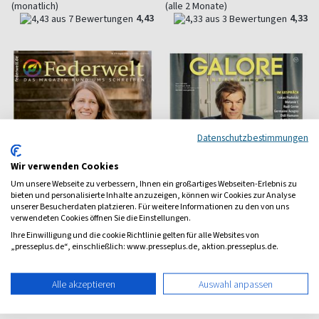
(monatlich)
(alle 2 Monate)
4,43
4,33
Datenschutzbestimmungen
Wir verwenden Cookies
Um unsere Webseite zu verbessern, Ihnen ein großartiges Webseiten-Erlebnis zu
bieten und personalisierte Inhalte anzuzeigen, können wir Cookies zur Analyse
unserer Besucherdaten platzieren. Für weitere Informationen zu den von uns
verwendeten Cookies öffnen Sie die Einstellungen.
Ihre Einwilligung und die cookie Richtlinie gelten für alle Websites von
„presseplus.de“, einschließlich: www.presseplus.de, aktion.presseplus.de.
Federwelt
GALORE
Schreiben, Veröffentlichen
Das Interview Magazin
Alle akzeptieren
Auswahl anpassen
ab 10,50 €
ab 8,50 €