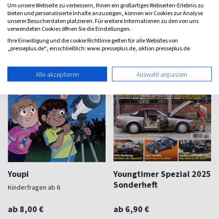
(vierzehntäglich)
(einmal im Jahr)
Um unsere Webseite zu verbessern, Ihnen ein großartiges Webseiten-Erlebnis zu
4,60
0,00
bieten und personalisierte Inhalte anzuzeigen, können wir Cookies zur Analyse
unserer Besucherdaten platzieren. Für weitere Informationen zu den von uns
verwendeten Cookies öffnen Sie die Einstellungen.
Ihre Einwilligung und die cookie Richtlinie gelten für alle Websites von
„presseplus.de“, einschließlich: www.presseplus.de, aktion.presseplus.de.
Alle akzeptieren
Auswahl anpassen
Youpi
Youngtimer Spezial 2025
Sonderheft
Kinderfragen ab 6
ab 8,00 €
ab 6,90 €