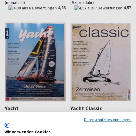
(monatlich)
(9 x pro Jahr)
4,88
4,57
Yacht
Yacht Classic
Die führende Segelzeitschrift
Klassische und historische
Datenschutzbestimmungen
Yachten
ab 8,00 €
ab 9,95 €
Wir verwenden Cookies