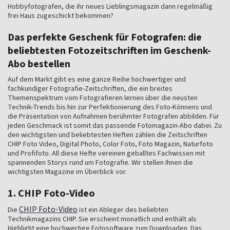
Hobbyfotografen, die ihr neues Lieblingsmagazin dann regelmäßig
frei Haus zugeschickt bekommen?
Das perfekte Geschenk für Fotografen: die
beliebtesten Fotozeitschriften im Geschenk-
Abo bestellen
Auf dem Markt gibt es eine ganze Reihe hochwertiger und
fachkundiger Fotografie-Zeitschriften, die ein breites
Themenspektrum vom Fotografieren lernen über die neusten
Technik-Trends bis hin zur Perfektionierung des Foto-Könnens und
die Präsentation von Aufnahmen berühmter Fotografen abbilden. Für
jeden Geschmack ist somit das passende Fotomagazin-Abo dabei. Zu
den wichtigsten und beliebtesten Heften zählen die Zeitschriften
CHIP Foto Video, Digital Photo, Color Foto, Foto Magazin, Naturfoto
und Profifoto. All diese Hefte vereinen geballtes Fachwissen mit
spannenden Storys rund um Fotografie. Wir stellen Ihnen die
wichtigsten Magazine im Überblick vor.
1. CHIP Foto-Video
CHIP Foto-Video
Die
ist ein Ableger des beliebten
Technikmagazins CHIP. Sie erscheint monatlich und enthält als
Highlight eine hochwertige Fotosoftware zum Downloaden. Das