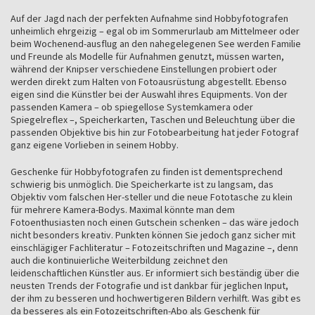
Auf der Jagd nach der perfekten Aufnahme sind Hobbyfotografen
unheimlich ehrgeizig – egal ob im Sommerurlaub am Mittelmeer oder
beim Wochenend-ausflug an den nahegelegenen See werden Familie
und Freunde als Modelle für Aufnahmen genutzt, müssen warten,
während der Knipser verschiedene Einstellungen probiert oder
werden direkt zum Halten von Fotoausrüstung abgestellt. Ebenso
eigen sind die Künstler bei der Auswahl ihres Equipments. Von der
passenden Kamera – ob spiegellose Systemkamera oder
Spiegelreflex –, Speicherkarten, Taschen und Beleuchtung über die
passenden Objektive bis hin zur Fotobearbeitung hat jeder Fotograf
ganz eigene Vorlieben in seinem Hobby.
Geschenke für Hobbyfotografen zu finden ist dementsprechend
schwierig bis unmöglich. Die Speicherkarte ist zu langsam, das
Objektiv vom falschen Her-steller und die neue Fototasche zu klein
für mehrere Kamera-Bodys. Maximal könnte man dem
Fotoenthusiasten noch einen Gutschein schenken – das wäre jedoch
nicht besonders kreativ. Punkten können Sie jedoch ganz sicher mit
einschlägiger Fachliteratur – Fotozeitschriften und Magazine –, denn
auch die kontinuierliche Weiterbildung zeichnet den
leidenschaftlichen Künstler aus. Er informiert sich beständig über die
neusten Trends der Fotografie und ist dankbar für jeglichen Input,
der ihm zu besseren und hochwertigeren Bildern verhilft. Was gibt es
da besseres als ein Fotozeitschriften-Abo als Geschenk für