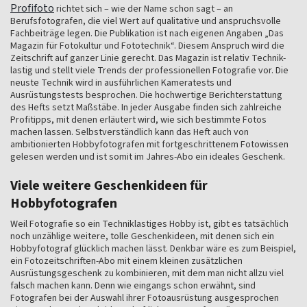
Profifoto
richtet sich – wie der Name schon sagt – an
Berufsfotografen, die viel Wert auf qualitative und anspruchsvolle
Fachbeiträge legen. Die Publikation ist nach eigenen Angaben „Das
Magazin für Fotokultur und Fototechnik“. Diesem Anspruch wird die
Zeitschrift auf ganzer Linie gerecht. Das Magazin ist relativ Technik-
lastig und stellt viele Trends der professionellen Fotografie vor. Die
neuste Technik wird in ausführlichen Kameratests und
Ausrüstungstests besprochen. Die hochwertige Berichterstattung
des Hefts setzt Maßstäbe. In jeder Ausgabe finden sich zahlreiche
Profitipps, mit denen erläutert wird, wie sich bestimmte Fotos
machen lassen. Selbstverständlich kann das Heft auch von
ambitionierten Hobbyfotografen mit fortgeschrittenem Fotowissen
gelesen werden und ist somit im Jahres-Abo ein ideales Geschenk.
Viele weitere Geschenkideen für
Hobbyfotografen
Weil Fotografie so ein Techniklastiges Hobby ist, gibt es tatsächlich
noch unzählige weitere, tolle Geschenkideen, mit denen sich ein
Hobbyfotograf glücklich machen lässt. Denkbar wäre es zum Beispiel,
ein Fotozeitschriften-Abo mit einem kleinen zusätzlichen
Ausrüstungsgeschenk zu kombinieren, mit dem man nicht allzu viel
falsch machen kann. Denn wie eingangs schon erwähnt, sind
Fotografen bei der Auswahl ihrer Fotoausrüstung ausgesprochen