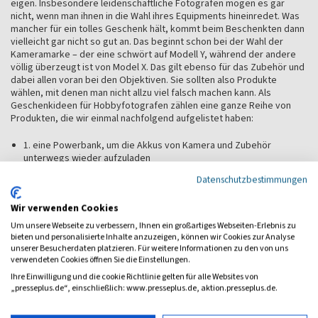
eigen. Insbesondere leidenschaftliche Fotografen mögen es gar
nicht, wenn man ihnen in die Wahl ihres Equipments hineinredet. Was
mancher für ein tolles Geschenk hält, kommt beim Beschenkten dann
vielleicht gar nicht so gut an. Das beginnt schon bei der Wahl der
Kameramarke – der eine schwört auf Modell Y, während der andere
völlig überzeugt ist von Model X. Das gilt ebenso für das Zubehör und
dabei allen voran bei den Objektiven. Sie sollten also Produkte
wählen, mit denen man nicht allzu viel falsch machen kann. Als
Geschenkideen für Hobbyfotografen zählen eine ganze Reihe von
Produkten, die wir einmal nachfolgend aufgelistet haben:
1. eine Powerbank, um die Akkus von Kamera und Zubehör
unterwegs wieder aufzuladen
2. eine externe Festplatte – leidenschaftliche Fotografen brauchen
Datenschutzbestimmungen
viel Speicherplatz und können nicht genug davon haben
3. ein Etui für Speicherkarten
Wir verwenden Cookies
4. spezielle Handschuhe für Fotografen
5. ein besonders stylischer Kameragurt
Um unsere Webseite zu verbessern, Ihnen ein großartiges Webseiten-Erlebnis zu
6. ein kleines Tischstativ oder ein praktischer Bohnensack für
bieten und personalisierte Inhalte anzuzeigen, können wir Cookies zur Analyse
Makrofotografen
unserer Besucherdaten platzieren. Für weitere Informationen zu den von uns
7. ein elegantes Einschlagtuch zum Schutz für Fotokameras
verwendeten Cookies öffnen Sie die Einstellungen.
8. ein Trockenschrank für Kameras und Objektive
Ihre Einwilligung und die cookie Richtlinie gelten für alle Websites von
9. ein funktionaler Fotorucksack mit vielen Fächern
„presseplus.de“, einschließlich: www.presseplus.de, aktion.presseplus.de.
Mit diesen größtenteils relativ günstigen Geschenken für