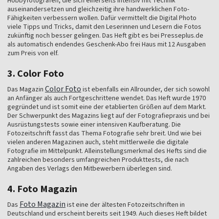
Hobbyfotografen, die sich einerseits intensiv mit Technik
auseinandersetzen und gleichzeitig ihre handwerklichen Foto-
Fähigkeiten verbessern wollen. Dafür vermittelt die Digital Photo
viele Tipps und Tricks, damit den Leserinnen und Lesern die Fotos
zukünftig noch besser gelingen. Das Heft gibt es bei Presseplus.de
als automatisch endendes Geschenk-Abo frei Haus mit 12 Ausgaben
zum Preis von elf.
3. Color Foto
Color Foto
Das Magazin
ist ebenfalls ein Allrounder, der sich sowohl
an Anfänger als auch Fortgeschrittene wendet. Das Heft wurde 1970
gegründet und ist somit eine der etablierten Größen auf dem Markt.
Der Schwerpunkt des Magazins liegt auf der Fotografiepraxis und bei
Ausrüstungstests sowie einer intensiven Kaufberatung. Die
Fotozeitschrift fasst das Thema Fotografie sehr breit. Und wie bei
vielen anderen Magazinen auch, steht mittlerweile die digitale
Fotografie im Mittelpunkt. Alleinstellungsmerkmal des Hefts sind die
zahlreichen besonders umfangreichen Produkttests, die nach
Angaben des Verlags den Mitbewerbern überlegen sind.
4. Foto Magazin
Foto Magazin
Das
ist eine der ältesten Fotozeitschriften in
Deutschland und erscheint bereits seit 1949. Auch dieses Heft bildet