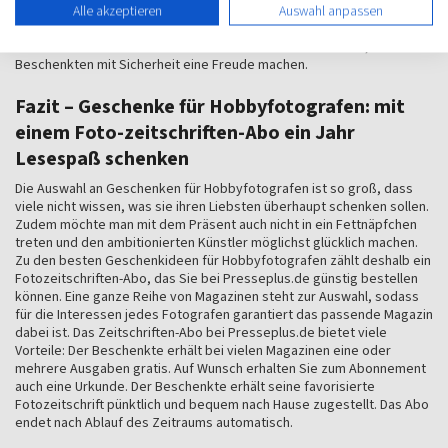
Hobbyfotografen kann man grundsätzlich nicht allzu viel falsch
Alle akzeptieren
Auswahl anpassen
machen. Wer also eine kleine technische Aufmerksamkeit mit einem
nützlichen und wertvollen Fotozeitschriften-Abo verbindet, kann dem
Beschenkten mit Sicherheit eine Freude machen.
Fazit – Geschenke für Hobbyfotografen: mit
einem Foto-zeitschriften-Abo ein Jahr
Lesespaß schenken
Die Auswahl an Geschenken für Hobbyfotografen ist so groß, dass
viele nicht wissen, was sie ihren Liebsten überhaupt schenken sollen.
Zudem möchte man mit dem Präsent auch nicht in ein Fettnäpfchen
treten und den ambitionierten Künstler möglichst glücklich machen.
Zu den besten Geschenkideen für Hobbyfotografen zählt deshalb ein
Fotozeitschriften-Abo, das Sie bei Presseplus.de günstig bestellen
können. Eine ganze Reihe von Magazinen steht zur Auswahl, sodass
für die Interessen jedes Fotografen garantiert das passende Magazin
dabei ist. Das Zeitschriften-Abo bei Presseplus.de bietet viele
Vorteile: Der Beschenkte erhält bei vielen Magazinen eine oder
mehrere Ausgaben gratis. Auf Wunsch erhalten Sie zum Abonnement
auch eine Urkunde. Der Beschenkte erhält seine favorisierte
Fotozeitschrift pünktlich und bequem nach Hause zugestellt. Das Abo
endet nach Ablauf des Zeitraums automatisch.