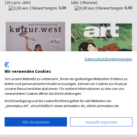
(20 x pro Jahr)
(alle 2 Monate)
3,00
0,00
Datenschutzbestimmungen
Wir verwenden Cookies
Um unsere Webseite zu verbessern, Ihnen ein großartiges Webseiten-Erlebnis zu
bieten und personalisierte Inhalte anzuzeigen, können wir Cookies zur Analyse
unserer Besucherdaten platzieren. Für weitere Informationen zu den von uns
verwendeten Cookies öffnen Sie die Einstellungen.
Ihre Einwilligung und die cookie Richtlinie gelten für alle Websites von
„presseplus.de“, einschließlich: www.presseplus.de, aktion.presseplus.de.
kultur.west
Art
Kultur für NRW
Das Kunstmagazin
Alle akzeptieren
Auswahl anpassen
ab 9,00 €
ab 18,00 €