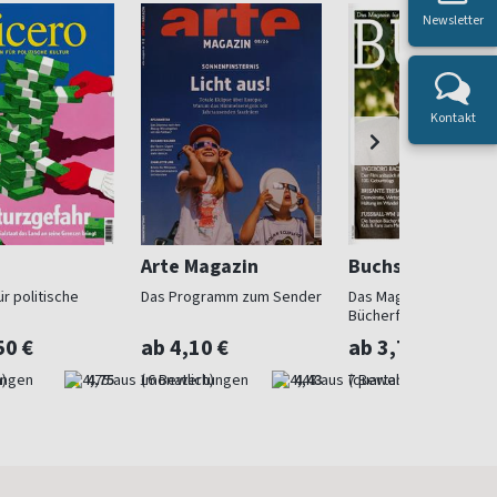
Newsletter
Kontakt
Arte Magazin
Buchszene
r politische
Das Programm zum Sender
Das Magazin für
Bücherfreunde
50 €
ab 4,10 €
ab 3,73 €
)
4,75
(monatlich)
4,43
(quartalsweise)