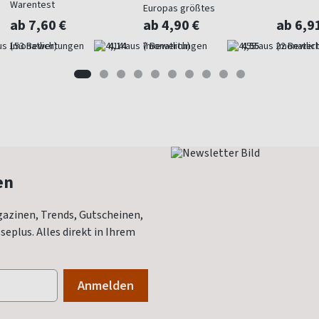
Warentest
Europas größtes
Gartenmagazin
ab 7,60 €
ab 4,90 €
ab 6,9
(monatlich)
4,14
(monatlich)
4,55
(monatlich
en
azinen, Trends, Gutscheinen,
eplus. Alles direkt in Ihrem