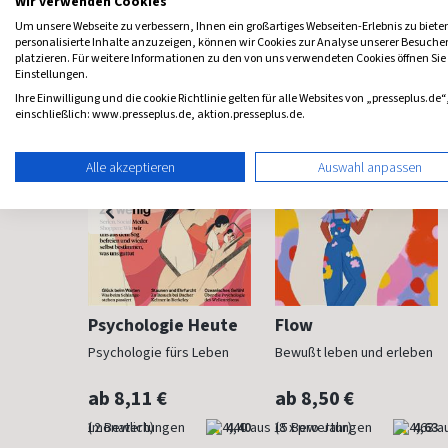
Wir verwenden Cookies
Frauenzeitschriften
Um unsere Webseite zu verbessern, Ihnen ein großartiges Webseiten-Erlebnis zu biete
personalisierte Inhalte anzuzeigen, können wir Cookies zur Analyse unserer Besuch
platzieren. Für weitere Informationen zu den von uns verwendeten Cookies öffnen Sie
Einstellungen.
Ihre Einwilligung und die cookie Richtlinie gelten für alle Websites von „presseplus.de“
einschließlich: www.presseplus.de, aktion.presseplus.de.
Alle akzeptieren
Auswahl anpassen
h
Psychologie Heute
Flow
Psychologie fürs Leben
Bewußt leben und erleben
ab 8,11 €
ab 8,50 €
4,83
(monatlich)
4,40
(8 x pro Jahr)
4,63