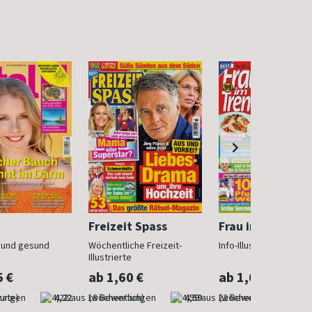
Freizeit Spass
Frau im Trend
n und gesund
Wöchentliche Freizeit-
Info-Illustrierte für Fr
Illustrierte
5 €
ab 1,60 €
ab 1,60 €
nate)
4,22
(wöchentlich)
4,59
(wöchentlich)