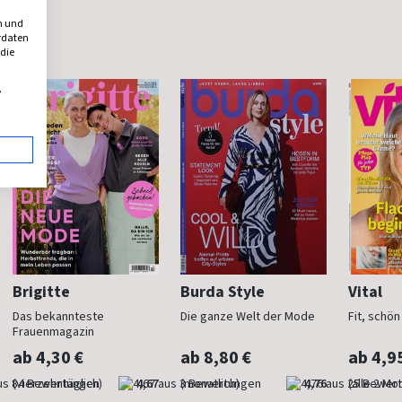
n und
erdaten
 die
,
Brigitte
Burda Style
Vital
Das bekannteste
Die ganze Welt der Mode
Fit, schö
Frauenmagazin
ab 4,30 €
ab 8,80 €
ab 4,9
(vierzehntäglich)
4,67
(monatlich)
4,76
(alle 2 Mo