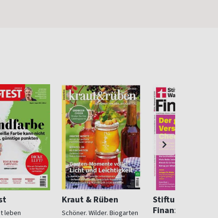
st
Kraut & Rüben
Stiftung Warent
Finanzen
ut leben
Schöner. Wilder. Biogarten