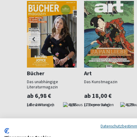
Bücher
Art
agazin
Das unabhängige
Das Kunstmagazin
Literaturmagazin
ab 6,98 €
ab 18,00 €
4,00
(alle 2 Monate)
4,65
(13 x pro Jahr)
4,29
Datenschutzbestim