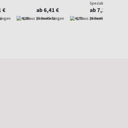
Spezialist in Geldsach
1 €
ab 6,41 €
ab 7,10 €
)
4,36
(monatlich)
4,75
(monatlich)