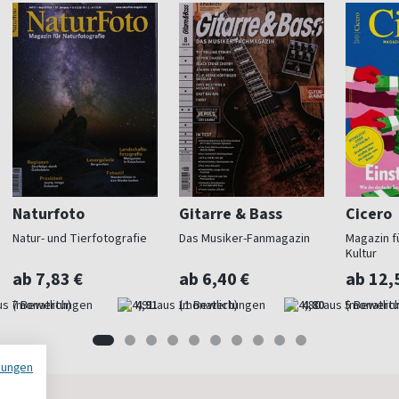
Naturfoto
Gitarre & Bass
Cicero
Natur- und Tierfotografie
Das Musiker-Fanmagazin
Magazin fü
Kultur
ab 7,83 €
ab 6,40 €
ab 12,
(monatlich)
4,91
(monatlich)
4,80
(monatlich
mungen