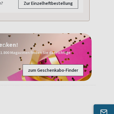
Zur Einzelheftbestellung
n?
henken!
1.800 Magazinen finden Sie das richtige
zum Geschenkabo-Finder