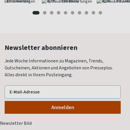
(alle 2 Monate)
4,79
(monatlich)
4,14
(alle 2 M
Newsletter abonnieren
Jede Woche Informationen zu Magazinen, Trends,
Gutscheinen, Aktionen und Angeboten von Presseplus.
Alles direkt in Ihrem Posteingang.