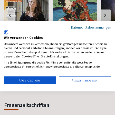
Datenschutzbestimmungen
Wir verwenden Cookies
Um unsere Webseite zu verbessern, Ihnen ein großartiges Webseiten-Erlebnis zu
Bücher
Art
Naturf
bieten und personalisierte Inhalte anzuzeigen, können wir Cookies zur Analyse
unserer Besucherdaten platzieren. Für weitere Informationen zu den von uns
Das unabhängige
Das Kunstmagazin
Natur- u
verwendeten Cookies öffnen Sie die Einstellungen.
Literaturmagazin
Ihre Einwilligung und die cookie Richtlinie gelten für alle Websites von
ab 6,98 €
ab 18,00 €
ab 7,8
„presseplus.de“, einschließlich: www.presseplus.de, aktion.presseplus.de.
(alle 2 Monate)
4,65
(13 x pro Jahr)
4,29
(monatlic
Alle akzeptieren
Auswahl anpassen
Frauenzeitschriften