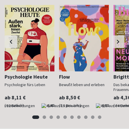
Psychologie Heute
Flow
Brigit
Psychologie fürs Leben
Bewußt leben und erleben
Das bek
Frauenm
ab 8,11 €
ab 8,50 €
ab 4,3
(monatlich)
4,40
(8 x pro Jahr)
4,63
(vierzehn