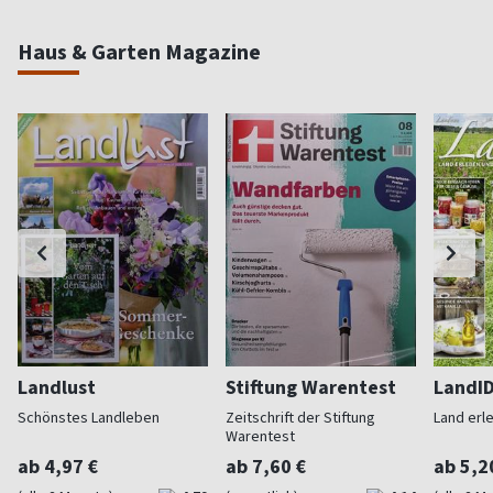
Haus & Garten Magazine
Landlust
Stiftung Warentest
LandI
Schönstes Landleben
Zeitschrift der Stiftung
Land erl
Warentest
ab 4,97 €
ab 7,60 €
ab 5,2