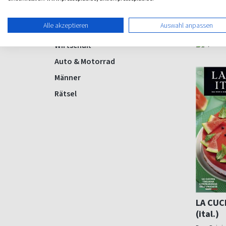
Computer
ab 5,5
Alle akzeptieren
Auswahl anpassen
Politik
(13 x pro 
Wirtschaft
Auto & Motorrad
Männer
Rätsel
LA CUC
(ital.)