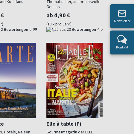
 und Kochfans
Thematischer, anspruchsvoller
Genuss
 €
ab 4,90 €
Newsletter
r)
(13 x pro Jahr)
5,00
4,55
Kontakt
te
Elle à table (F)
s, Hotels, Reisen
Gourmetmagazin der ELLE