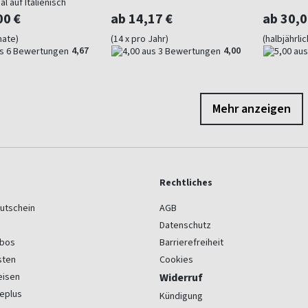
al auf Italienisch
00 €
ab 14,17 €
ab 30,0
nate)
(14 x pro Jahr)
(halbjährlic
4,67
4,00
Mehr anzeigen
Rechtliches
utschein
AGB
Datenschutz
bos
Barrierefreiheit
sten
Cookies
eisen
Widerruf
eplus
Kündigung