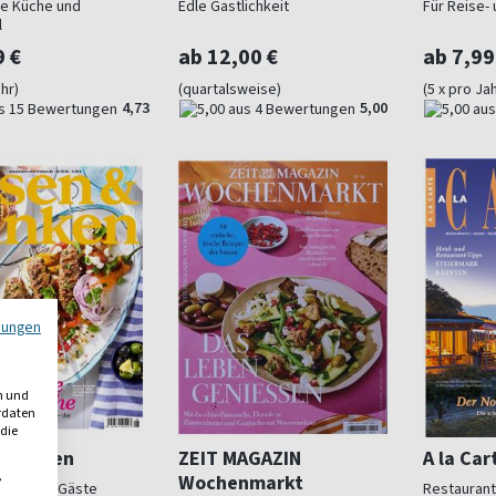
che Küche und
Edle Gastlichkeit
Für Reise-
l
9 €
ab 12,00 €
ab 7,99
ahr)
(quartalsweise)
(5 x pro Jah
4,73
5,00
mungen
n und
erdaten
 die
 Trinken
ZEIT MAGAZIN
A la Car
,
Wochenmarkt
sser und Gäste
Restaurant