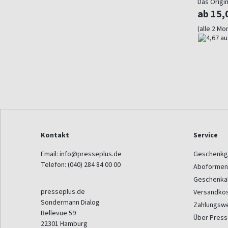
Das Origin
ab 15,
(alle 2 Mo
Kontakt
Service
Email:
info@presseplus.de
Geschenkg
Telefon:
(040) 284 84 00 00
Aboformen
Geschenka
presseplus.de
Versandko
Sondermann Dialog
Zahlungsw
Bellevue 59
Über Press
22301
Hamburg