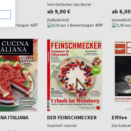
Vom Einfachen das Beste
0 €
ab 9,00 €
ab 6,00
Jahr)
(halbjährlich)
(monatlich)
4,57
4,50
INA ITALIANA
DER FEINSCHMECKER
Effilee
Gourmet Journal
Das kulina