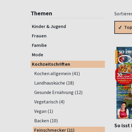
Themen
Sortiere
Kinder & Jugend
Top
Frauen
Familie
Mode
Kochzeitschriften
Kochen allgemein (41)
Landhausküche (18)
Gesunde Ernährung (12)
Vegetarisch (4)
Vegan (1)
Backen (10)
So isst 
Feinschmecker (21)