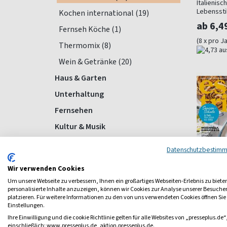
Italienis
Lebenssti
Kochen international (19)
ab 6,4
Fernseh Köche (1)
(8 x pro J
Thermomix (8)
Wein & Getränke (20)
Haus & Garten
Unterhaltung
Fernsehen
Kultur & Musik
Wissen
Datenschutzbestim
Hobby
Wir verwenden Cookies
Tiere
Um unsere Webseite zu verbessern, Ihnen ein großartiges Webseiten-Erlebnis zu biete
personalisierte Inhalte anzuzeigen, können wir Cookies zur Analyse unserer Besuch
Reise & Region
platzieren. Für weitere Informationen zu den von uns verwendeten Cookies öffnen Sie
Einstellungen.
Sport
Essen &
Ihre Einwilligung und die cookie Richtlinie gelten für alle Websites von „presseplus.de“
Gesundheit
Für Genie
einschließlich: www.presseplus.de, aktion.presseplus.de.