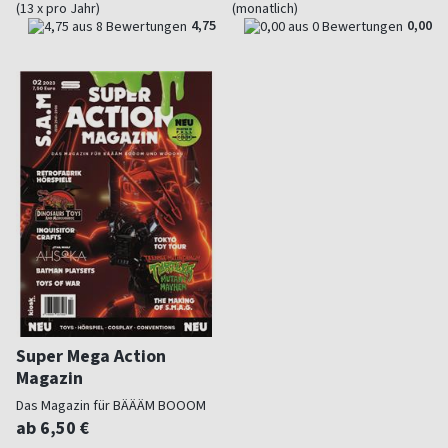
(13 x pro Jahr)
(monatlich)
4,75
0,00
Super Mega Action
Magazin
Das Magazin für BÄÄÄM BOOOM
und ZOOOSHU
ab 6,50 €