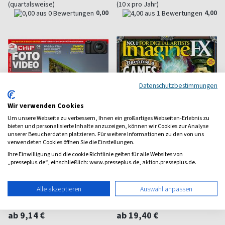
(quartalsweise)
(10 x pro Jahr)
0,00
4,00
Datenschutzbestimmungen
Wir verwenden Cookies
Um unsere Webseite zu verbessern, Ihnen ein großartiges Webseiten-Erlebnis zu
bieten und personalisierte Inhalte anzuzeigen, können wir Cookies zur Analyse
unserer Besucherdaten platzieren. Für weitere Informationen zu den von uns
verwendeten Cookies öffnen Sie die Einstellungen.
Ihre Einwilligung und die cookie Richtlinie gelten für alle Websites von
„presseplus.de“, einschließlich: www.presseplus.de, aktion.presseplus.de.
CHIP Foto-Video mit
Imagine FX
Alle akzeptieren
Auswahl anpassen
Software
Für Fantasy und Sci-Fi-
Digitalkünstler
Inspiration und Profi-Know-How
ab 9,14 €
ab 19,40 €