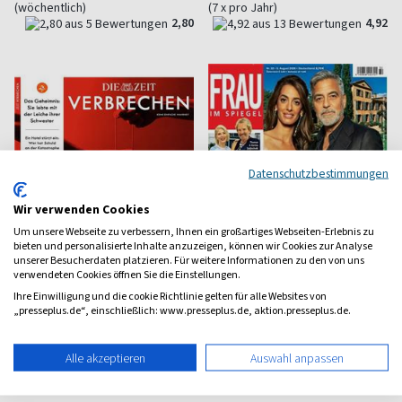
(wöchentlich)
(7 x pro Jahr)
2,80
4,92
Datenschutzbestimmungen
Wir verwenden Cookies
Um unsere Webseite zu verbessern, Ihnen ein großartiges Webseiten-Erlebnis zu
bieten und personalisierte Inhalte anzuzeigen, können wir Cookies zur Analyse
unserer Besucherdaten platzieren. Für weitere Informationen zu den von uns
verwendeten Cookies öffnen Sie die Einstellungen.
Ihre Einwilligung und die cookie Richtlinie gelten für alle Websites von
„presseplus.de“, einschließlich: www.presseplus.de, aktion.presseplus.de.
Zeit Verbrechen
Frau im Spiegel
Echte Kriminalfälle aus
Was Frauen interessiert
Alle akzeptieren
Auswahl anpassen
Deutschland
ab 7,40 €
ab 3,20 €