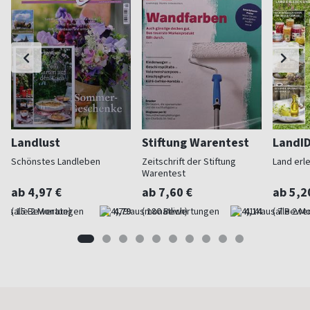
Landlust
Stiftung Warentest
LandI
Schönstes Landleben
Zeitschrift der Stiftung
Land erl
Warentest
ab 4,97 €
ab 7,60 €
ab 5,2
(alle 2 Monate)
4,79
(monatlich)
4,14
(alle 2 M