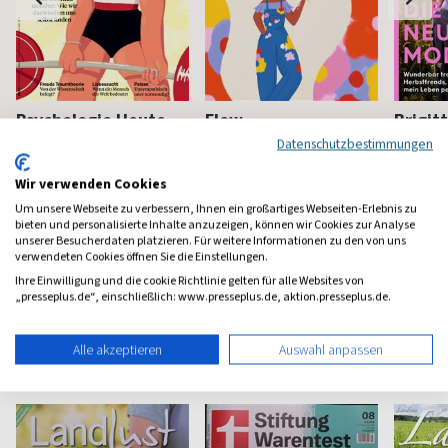
Psychologie Heute
Flow
Brigit
Datenschutzbestimmungen
Psychologie fürs Leben
Bewußt leben und erleben
Das bek
Frauenm
Wir verwenden Cookies
ab 8,11 €
ab 8,50 €
ab 4,3
Um unsere Webseite zu verbessern, Ihnen ein großartiges Webseiten-Erlebnis zu
(monatlich)
4,40
(8 x pro Jahr)
4,63
(vierzehn
bieten und personalisierte Inhalte anzuzeigen, können wir Cookies zur Analyse
unserer Besucherdaten platzieren. Für weitere Informationen zu den von uns
verwendeten Cookies öffnen Sie die Einstellungen.
Ihre Einwilligung und die cookie Richtlinie gelten für alle Websites von
„presseplus.de“, einschließlich: www.presseplus.de, aktion.presseplus.de.
Haus & Garten Magazine
Alle akzeptieren
Auswahl anpassen