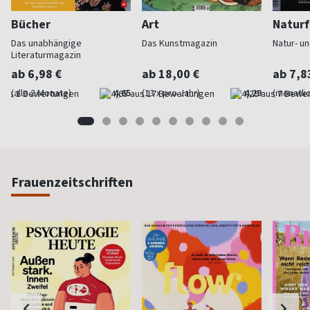
Bücher
Art
Naturf
Das unabhängige
Das Kunstmagazin
Natur- u
Literaturmagazin
ab 6,98 €
ab 18,00 €
ab 7,8
(alle 2 Monate)
4,65
(13 x pro Jahr)
4,29
(monatlic
Frauenzeitschriften