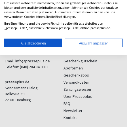
(alle 2 Monate)
(quartalsweise)
Um unsere Webseite zu verbessern, Ihnen ein großartiges Webseiten-Erlebnis zu
4,33
4,00
bieten und personalisierte Inhalte anzuzeigen, können wir Cookies zur Analyse
unserer Besucherdaten platzieren. Für weitere Informationen zu den von uns
verwendeten Cookies öffnen Sie die Einstellungen.
Ihre Einwilligung und die cookie Richtlinie gelten für alle Websites von
„presseplus.de“, einschließlich: www.presseplus.de, aktion.presseplus.de.
Alle akzeptieren
Auswahl anpassen
Kontakt
Service
Email:
info@presseplus.de
Geschenkgutschein
Telefon:
(040) 284 84 00 00
Aboformen
Geschenkabos
presseplus.de
Versandkosten
Sondermann Dialog
Zahlungsweisen
Bellevue 59
Über Presseplus
22301
Hamburg
FAQ
Newsletter
Kontakt