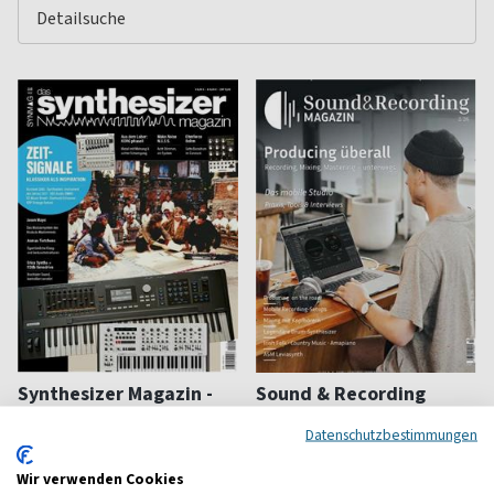
Synthesizer Magazin -
Sound & Recording
SynMag
Songs aufnehmen
Datenschutzbestimmungen
Synthesizer Magazin
ab 8,32 €
ab 13,95 €
Wir verwenden Cookies