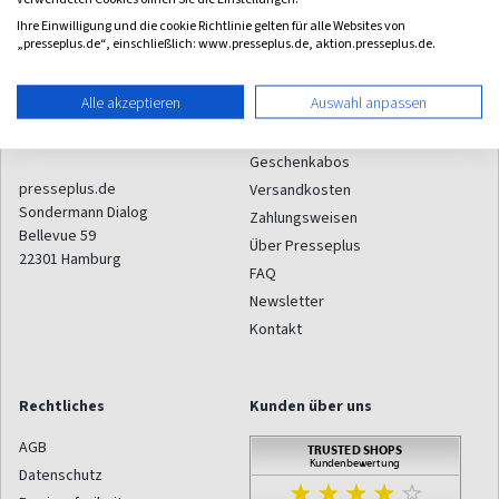
Ihre Einwilligung und die cookie Richtlinie gelten für alle Websites von
„presseplus.de“, einschließlich: www.presseplus.de, aktion.presseplus.de.
Kontakt
Service
Alle akzeptieren
Auswahl anpassen
Email:
info@presseplus.de
Geschenkgutschein
Telefon:
(040) 284 84 00 00
Aboformen
Geschenkabos
presseplus.de
Versandkosten
Sondermann Dialog
Zahlungsweisen
Bellevue 59
Über Presseplus
22301
Hamburg
FAQ
Newsletter
Kontakt
Rechtliches
Kunden über uns
AGB
Datenschutz