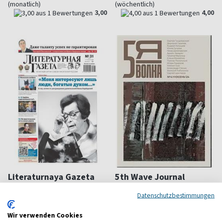
(monatlich)
(wöchentlich)
3,00
4,00
Literaturnaya Gazeta
5th Wave Journal
Russische, kulturelle
Unabhängiges, russisches
Datenschutzbestimmungen
Wochenzeitung
Kulturmagazin
ab 7,66 €
ab 51,00 €
Wir verwenden Cookies