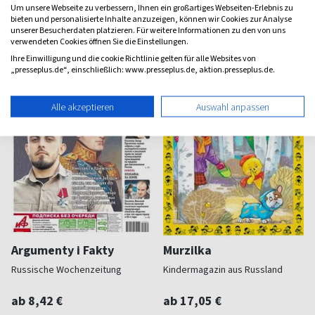
(wöchentlich)
(quartalsweise)
Um unsere Webseite zu verbessern, Ihnen ein großartiges Webseiten-Erlebnis zu
5,00
0,00
bieten und personalisierte Inhalte anzuzeigen, können wir Cookies zur Analyse
unserer Besucherdaten platzieren. Für weitere Informationen zu den von uns
verwendeten Cookies öffnen Sie die Einstellungen.
Ihre Einwilligung und die cookie Richtlinie gelten für alle Websites von
„presseplus.de“, einschließlich: www.presseplus.de, aktion.presseplus.de.
Alle akzeptieren
Auswahl anpassen
Argumenty i Fakty
Murzilka
Russische Wochenzeitung
Kindermagazin aus Russland
ab 8,42 €
ab 17,05 €