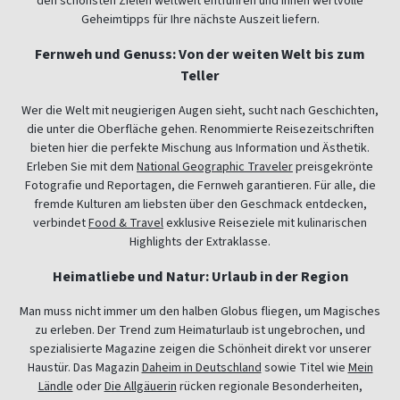
den schönsten Zielen weltweit entführen und Ihnen wertvolle
Geheimtipps für Ihre nächste Auszeit liefern.
Fernweh und Genuss: Von der weiten Welt bis zum
Teller
Wer die Welt mit neugierigen Augen sieht, sucht nach Geschichten,
die unter die Oberfläche gehen. Renommierte Reisezeitschriften
bieten hier die perfekte Mischung aus Information und Ästhetik.
Erleben Sie mit dem
National Geographic Traveler
preisgekrönte
Fotografie und Reportagen, die Fernweh garantieren. Für alle, die
fremde Kulturen am liebsten über den Geschmack entdecken,
verbindet
Food & Travel
exklusive Reiseziele mit kulinarischen
Highlights der Extraklasse.
Heimatliebe und Natur: Urlaub in der Region
Man muss nicht immer um den halben Globus fliegen, um Magisches
zu erleben. Der Trend zum Heimaturlaub ist ungebrochen, und
spezialisierte Magazine zeigen die Schönheit direkt vor unserer
Haustür. Das Magazin
Daheim in Deutschland
sowie Titel wie
Mein
Ländle
oder
Die Allgäuerin
rücken regionale Besonderheiten,