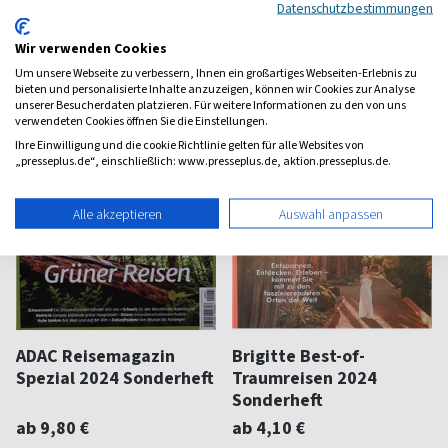
(einmal im Jahr)
(einmal im Jahr)
Datenschutzbestimmungen
0,00
0,00
Wir verwenden Cookies
Um unsere Webseite zu verbessern, Ihnen ein großartiges Webseiten-Erlebnis zu
bieten und personalisierte Inhalte anzuzeigen, können wir Cookies zur Analyse
unserer Besucherdaten platzieren. Für weitere Informationen zu den von uns
verwendeten Cookies öffnen Sie die Einstellungen.
Ihre Einwilligung und die cookie Richtlinie gelten für alle Websites von
„presseplus.de“, einschließlich: www.presseplus.de, aktion.presseplus.de.
Alle akzeptieren
Auswahl anpassen
ADAC Reisemagazin
Brigitte Best-of-
Spezial 2024 Sonderheft
Traumreisen 2024
Sonderheft
ab 9,80 €
ab 4,10 €