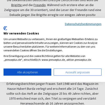
Die bekanntesten deutschen Lifestyle Zeitschriften sind wohl die
Brigitte
und die
Freundin
. Während sich erstere eher an die
Zielgruppe um die 30 orientiert, sind die Leser der Freundin rund eine
Dekade jünger. Die Brigitte erregte vor einigen Jahren positiv
Aufsehen damit, dass sie auf professionelle Models verzichtet
Datenschutzbestimmungen
haben. Stattdessen schmückten „normale“ Frauen aus dem Alltag die
Titelblätter. Leider ließ sich das Projekt nicht langfristig realisieren,
Wir verwenden Cookies
aber der Schritt in die richtige Richtung wurde getan. Und bis heute
Um unsere Webseite zu verbessern, Ihnen ein großartiges Webseiten-Erlebnis zu
verzichtet die Brigitte darauf, ausschließlich 90-60-90 Frauen zu
bieten und personalisierte Inhalte anzuzeigen, können wir Cookies zur Analyse
zeigen, sondern versucht die Schönheit eines jeden Typus
unserer Besucherdaten platzieren. Für weitere Informationen zu den von uns
herauszustellen. Dennoch findet man auch die klassischen Themen in
verwendeten Cookies öffnen Sie die Einstellungen.
jeder Ausgabe. Neue Sport- und Diätprogramme zum Beispiel. Aber
Ihre Einwilligung und die cookie Richtlinie gelten für alle Websites von
auch Rezepte, die mal aus der leichten Küche kommen und mal aus
„presseplus.de“, einschließlich: www.presseplus.de, aktion.presseplus.de.
Omas altem Backbuch.
Alle akzeptieren
Auswahl anpassen
Inhaltlich ist die
Freundin
angelehnt an die Brigitte: Viel Mode und
Kosmetik, viele Trends - von Rezepten über Sportprogramme bis zu
Erfahrungsberichten junger Frauen. Seit 1948 wird das Magazin im
Hause Hubert Burda verlegt und erscheint alle 14 Tage. Zunächst
sollte sich das Heft an die Zielgruppe 25 bis 49 Jahre richten, aber
1970 entschied man sich, den Titel zu verjüngen und verstärkt
Heranwachsende ab 16 Jahren anzusprechen.