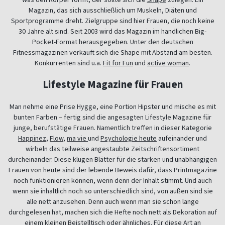
Magazin, das sich ausschließlich um Muskeln, Diäten und
Sportprogramme dreht. Zielgruppe sind hier Frauen, die noch keine
30 Jahre alt sind. Seit 2003 wird das Magazin im handlichen Big-
Pocket-Format herausgegeben. Unter den deutschen
Fitnessmagazinen verkauft sich die Shape mit Abstand am besten.
Konkurrenten sind u.a.
Fit for Fun
und
active woman
.
Lifestyle Magazine für Frauen
Man nehme eine Prise Hygge, eine Portion Hipster und mische es mit
bunten Farben – fertig sind die angesagten Lifestyle Magazine für
junge, berufstätige Frauen. Namentlich treffen in dieser Kategorie
Happinez
,
Flow
,
ma vie
und
Psychologie heute
aufeinander und
wirbeln das teilweise angestaubte Zeitschriftensortiment
durcheinander. Diese klugen Blätter für die starken und unabhängigen
Frauen von heute sind der lebende Beweis dafür, dass Printmagazine
noch funktionieren können, wenn denn der Inhalt stimmt. Und auch
wenn sie inhaltlich noch so unterschiedlich sind, von außen sind sie
alle nett anzusehen. Denn auch wenn man sie schon lange
durchgelesen hat, machen sich die Hefte noch nett als Dekoration auf
einem kleinen Beistelltisch oder ähnliches. Für diese Art an