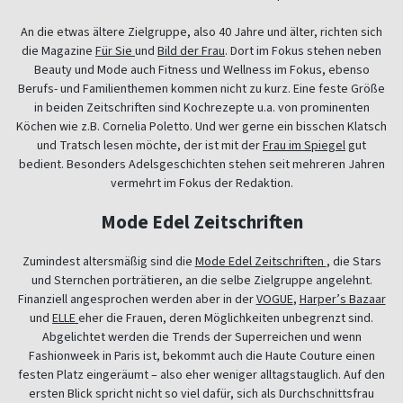
An die etwas ältere Zielgruppe, also 40 Jahre und älter, richten sich
die Magazine
Für Sie
und
Bild der Frau
. Dort im Fokus stehen neben
Beauty und Mode auch Fitness und Wellness im Fokus, ebenso
Berufs- und Familienthemen kommen nicht zu kurz. Eine feste Größe
in beiden Zeitschriften sind Kochrezepte u.a. von prominenten
Köchen wie z.B. Cornelia Poletto. Und wer gerne ein bisschen Klatsch
und Tratsch lesen möchte, der ist mit der
Frau im Spiegel
gut
bedient. Besonders Adelsgeschichten stehen seit mehreren Jahren
vermehrt im Fokus der Redaktion.
Mode Edel Zeitschriften
Zumindest altersmäßig sind die
Mode Edel Zeitschriften
, die Stars
und Sternchen porträtieren, an die selbe Zielgruppe angelehnt.
Finanziell angesprochen werden aber in der
VOGUE
,
Harper’s Bazaar
und
ELLE
eher die Frauen, deren Möglichkeiten unbegrenzt sind.
Abgelichtet werden die Trends der Superreichen und wenn
Fashionweek in Paris ist, bekommt auch die Haute Couture einen
festen Platz eingeräumt – also eher weniger alltagstauglich. Auf den
ersten Blick spricht nicht so viel dafür, sich als Durchschnittsfrau