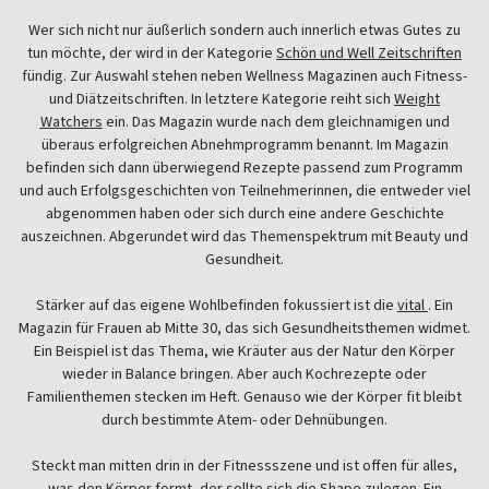
Wer sich nicht nur äußerlich sondern auch innerlich etwas Gutes zu
tun möchte, der wird in der Kategorie
Schön und Well Zeitschriften
fündig. Zur Auswahl stehen neben Wellness Magazinen auch Fitness-
und Diätzeitschriften. In letztere Kategorie reiht sich
Weight
Watchers
ein. Das Magazin wurde nach dem gleichnamigen und
überaus erfolgreichen Abnehmprogramm benannt. Im Magazin
befinden sich dann überwiegend Rezepte passend zum Programm
und auch Erfolgsgeschichten von Teilnehmerinnen, die entweder viel
abgenommen haben oder sich durch eine andere Geschichte
auszeichnen. Abgerundet wird das Themenspektrum mit Beauty und
Gesundheit.
Stärker auf das eigene Wohlbefinden fokussiert ist die
vital
. Ein
Magazin für Frauen ab Mitte 30, das sich Gesundheitsthemen widmet.
Ein Beispiel ist das Thema, wie Kräuter aus der Natur den Körper
wieder in Balance bringen. Aber auch Kochrezepte oder
Familienthemen stecken im Heft. Genauso wie der Körper fit bleibt
durch bestimmte Atem- oder Dehnübungen.
Steckt man mitten drin in der Fitnessszene und ist offen für alles,
was den Körper formt, der sollte sich die
Shape
zulegen. Ein