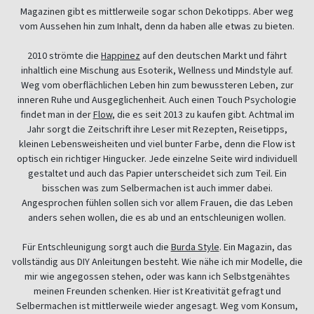
Magazinen gibt es mittlerweile sogar schon Dekotipps. Aber weg
vom Aussehen hin zum Inhalt, denn da haben alle etwas zu bieten.
2010 strömte die
Happinez
auf den deutschen Markt und fährt
inhaltlich eine Mischung aus Esoterik, Wellness und Mindstyle auf.
Weg vom oberflächlichen Leben hin zum bewussteren Leben, zur
inneren Ruhe und Ausgeglichenheit. Auch einen Touch Psychologie
findet man in der
Flow
, die es seit 2013 zu kaufen gibt. Achtmal im
Jahr sorgt die Zeitschrift ihre Leser mit Rezepten, Reisetipps,
kleinen Lebensweisheiten und viel bunter Farbe, denn die Flow ist
optisch ein richtiger Hingucker. Jede einzelne Seite wird individuell
gestaltet und auch das Papier unterscheidet sich zum Teil. Ein
bisschen was zum Selbermachen ist auch immer dabei.
Angesprochen fühlen sollen sich vor allem Frauen, die das Leben
anders sehen wollen, die es ab und an entschleunigen wollen.
Für Entschleunigung sorgt auch die
Burda Style
. Ein Magazin, das
vollständig aus DIY Anleitungen besteht. Wie nähe ich mir Modelle, die
mir wie angegossen stehen, oder was kann ich Selbstgenähtes
meinen Freunden schenken. Hier ist Kreativität gefragt und
Selbermachen ist mittlerweile wieder angesagt. Weg vom Konsum,