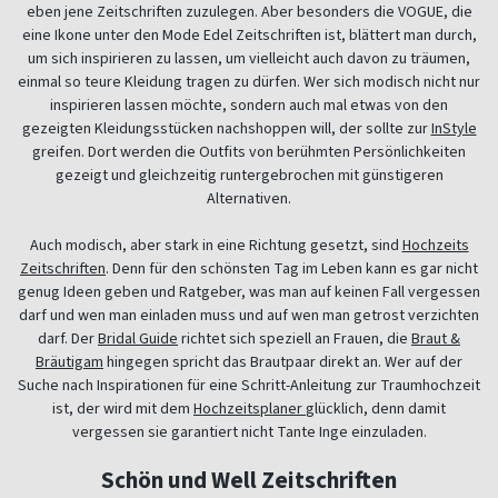
eben jene Zeitschriften zuzulegen. Aber besonders die VOGUE, die
eine Ikone unter den Mode Edel Zeitschriften ist, blättert man durch,
um sich inspirieren zu lassen, um vielleicht auch davon zu träumen,
einmal so teure Kleidung tragen zu dürfen. Wer sich modisch nicht nur
inspirieren lassen möchte, sondern auch mal etwas von den
gezeigten Kleidungsstücken nachshoppen will, der sollte zur
InStyle
greifen. Dort werden die Outfits von berühmten Persönlichkeiten
gezeigt und gleichzeitig runtergebrochen mit günstigeren
Alternativen.
Auch modisch, aber stark in eine Richtung gesetzt, sind
Hochzeits
Zeitschriften
. Denn für den schönsten Tag im Leben kann es gar nicht
genug Ideen geben und Ratgeber, was man auf keinen Fall vergessen
darf und wen man einladen muss und auf wen man getrost verzichten
darf. Der
Bridal Guide
richtet sich speziell an Frauen, die
Braut &
Bräutigam
hingegen spricht das Brautpaar direkt an. Wer auf der
Suche nach Inspirationen für eine Schritt-Anleitung zur Traumhochzeit
ist, der wird mit dem
Hochzeitsplaner
glücklich, denn damit
vergessen sie garantiert nicht Tante Inge einzuladen.
Schön und Well Zeitschriften