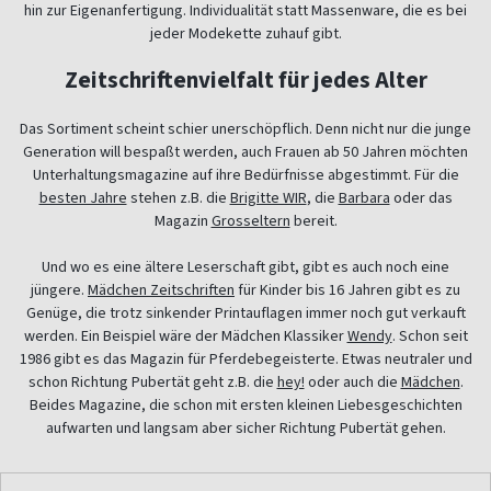
hin zur Eigenanfertigung. Individualität statt Massenware, die es bei
jeder Modekette zuhauf gibt.
Zeitschriftenvielfalt für jedes Alter
Das Sortiment scheint schier unerschöpflich. Denn nicht nur die junge
Generation will bespaßt werden, auch Frauen ab 50 Jahren möchten
Unterhaltungsmagazine auf ihre Bedürfnisse abgestimmt. Für die
besten Jahre
stehen z.B. die
Brigitte WIR
, die
Barbara
oder das
Magazin
Grosseltern
bereit.
Und wo es eine ältere Leserschaft gibt, gibt es auch noch eine
jüngere.
Mädchen Zeitschriften
für Kinder bis 16 Jahren gibt es zu
Genüge, die trotz sinkender Printauflagen immer noch gut verkauft
werden. Ein Beispiel wäre der Mädchen Klassiker
Wendy
. Schon seit
1986 gibt es das Magazin für Pferdebegeisterte. Etwas neutraler und
schon Richtung Pubertät geht z.B. die
hey!
oder auch die
Mädchen
.
Beides Magazine, die schon mit ersten kleinen Liebesgeschichten
aufwarten und langsam aber sicher Richtung Pubertät gehen.