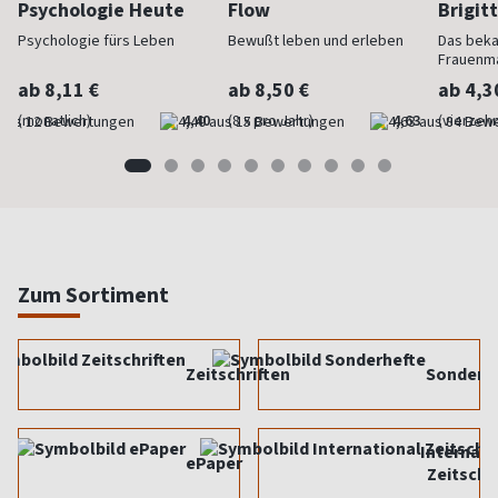
Psychologie Heute
Flow
Brigit
Psychologie fürs Leben
Bewußt leben und erleben
Das bek
Frauenm
ab 8,11 €
ab 8,50 €
ab 4,3
(monatlich)
4,40
(8 x pro Jahr)
4,63
(vierzehn
Zum Sortiment
Zeitschriften
Sonderh
Internati
ePaper
Zeitschr