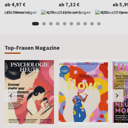
ab 4,97 €
ab 7,32 €
ab 5,9
(alle 2 Monate)
4,79
(9 x pro Jahr)
4,53
(13 x pro
Top-Frauen Magazine