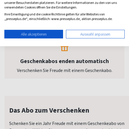
unserer Besucherdaten platzieren. Für weitere Informationen zu den von uns
verwendeten Cookies öffnen Sie die Einstellungen.
Jederzeit wechseln oder kündigen
Ihre Einwilligung und die cookie Richtlinie gelten für alle Websites von
Sie entscheiden selbst über die gewünschte
„presseplus.de“, einschließlich: www.presseplus.de, aktion.presseplus.de.
Lesedauer.
Alle akzeptieren
Auswahl anpassen
Geschenkabos enden automatisch
Verschenken Sie Freude mit einem Geschenkabo.
Das Abo zum Verschenken
Schenken Sie ein Jahr Freude mit einem Geschenkeabo von