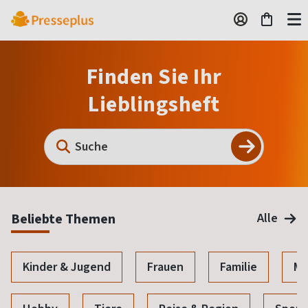
Finden Sie Ihr
Lieblingsheft
Beliebte Themen
Alle
Kinder & Jugend
Frauen
Familie
Mo