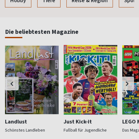
Hobby
Tiere
Reise & Region
Sport
Die beliebtesten Magazine
Landlust
Just Kick-it
LEGO M
Schönstes Landleben
Fußball für Jugendliche
Das Mag