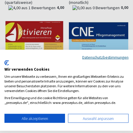
(quartalsweise)
(monatlich)
4,00
0,00
Datenschutzbestimmungen
Wir verwenden Cookies
Um unsere Webseite zu verbessern, Ihnen ein großartiges Webseiten-Erlebnis zu
bieten und personalisierte Inhalte anzuzeigen, können wir Cookies zur Analyse
unserer Besucherdaten platzieren. Für weitere Informationen zu den von uns
verwendeten Cookies öffnen Sie die Einstellungen.
Ihre Einwilligung und die cookie Richtlinie gelten für alle Websites von
„presseplus.de“, einschließlich: www.presseplus.de, aktion.presseplus.de.
Aktivieren
CNE Pflegemanagement
Magazin für soziale Betreuung
Fachzeitschrift für die
Alle akzeptieren
Auswahl anpassen
Plegebranche
ab 25,50 €
ab 30,50 €