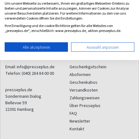
(monatlich)
Um unsere Webseite zu verbessern, Ihnen ein großartiges Webseiten-Erlebnis zu
0,00
bieten und personalisierte Inhalte anzuzeigen, können wir Cookies zur Analyse
unserer Besucherdaten platzieren. Für weitere Informationen zu den von uns
verwendeten Cookies öffnen Sie die Einstellungen.
Ihre Einwilligung und die cookie Richtlinie gelten für alle Websites von
„presseplus.de“, einschließlich: www.presseplus.de, aktion.presseplus.de.
Alle akzeptieren
Auswahl anpassen
Kontakt
Service
Email:
info@presseplus.de
Geschenkgutschein
Telefon:
(040) 284 84 00 00
Aboformen
Geschenkabos
presseplus.de
Versandkosten
Sondermann Dialog
Zahlungsweisen
Bellevue 59
Über Presseplus
22301
Hamburg
FAQ
Newsletter
Kontakt