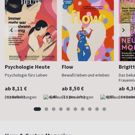
Psychologie Heute
Flow
Brigit
Psychologie fürs Leben
Bewußt leben und erleben
Das bek
Frauenm
ab 8,11 €
ab 8,50 €
ab 4,3
(monatlich)
4,40
(8 x pro Jahr)
4,63
(vierzehn