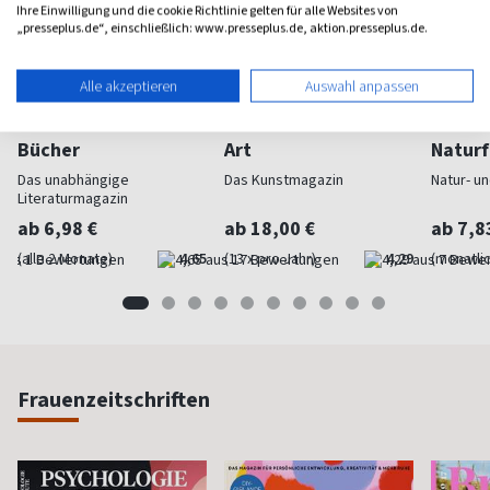
Ihre Einwilligung und die cookie Richtlinie gelten für alle Websites von
„presseplus.de“, einschließlich: www.presseplus.de, aktion.presseplus.de.
Alle akzeptieren
Auswahl anpassen
Bücher
Art
Naturf
Das unabhängige
Das Kunstmagazin
Natur- u
Literaturmagazin
ab 6,98 €
ab 18,00 €
ab 7,8
(alle 2 Monate)
4,65
(13 x pro Jahr)
4,29
(monatlic
Frauenzeitschriften