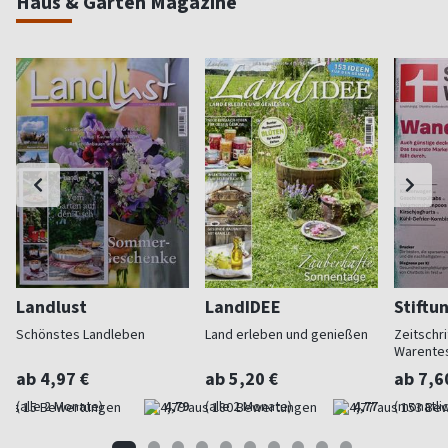
Haus & Garten Magazine
Landlust
LandIDEE
Stiftu
Schönstes Landleben
Land erleben und genießen
Zeitschri
Warente
ab 4,97 €
ab 5,20 €
ab 7,6
(alle 2 Monate)
4,79
(alle 2 Monate)
4,77
(monatlic