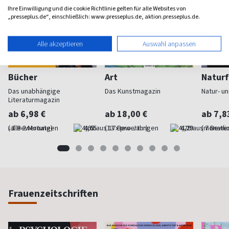
Ihre Einwilligung und die cookie Richtlinie gelten für alle Websites von
„presseplus.de“, einschließlich: www.presseplus.de, aktion.presseplus.de.
Alle akzeptieren
Auswahl anpassen
Bücher
Art
Naturf
Das unabhängige
Das Kunstmagazin
Natur- u
Literaturmagazin
ab 6,98 €
ab 18,00 €
ab 7,8
(alle 2 Monate)
4,65
(13 x pro Jahr)
4,29
(monatlic
Frauenzeitschriften