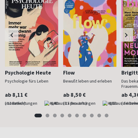
Psychologie Heute
Flow
Brigit
Psychologie fürs Leben
Bewußt leben und erleben
Das bek
Frauenm
ab 8,11 €
ab 8,50 €
ab 4,3
(monatlich)
4,40
(8 x pro Jahr)
4,63
(vierzehn