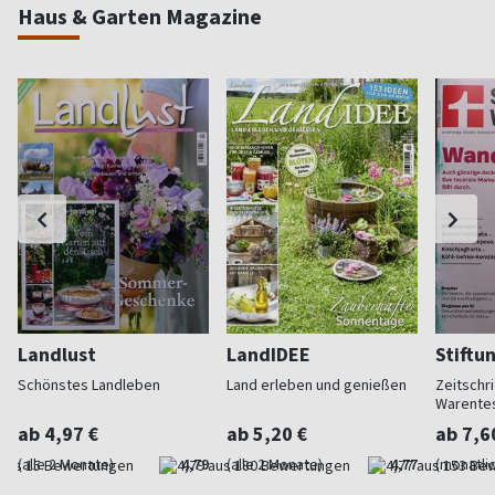
Haus & Garten Magazine
Landlust
LandIDEE
Stiftu
Schönstes Landleben
Land erleben und genießen
Zeitschri
Warente
ab 4,97 €
ab 5,20 €
ab 7,6
(alle 2 Monate)
4,79
(alle 2 Monate)
4,77
(monatlic