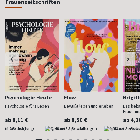
Frauenzeitschriften
Psychologie Heute
Flow
Brigit
Psychologie fürs Leben
Bewußt leben und erleben
Das bek
Frauenm
ab 8,11 €
ab 8,50 €
ab 4,3
(monatlich)
4,40
(8 x pro Jahr)
4,63
(vierzehn