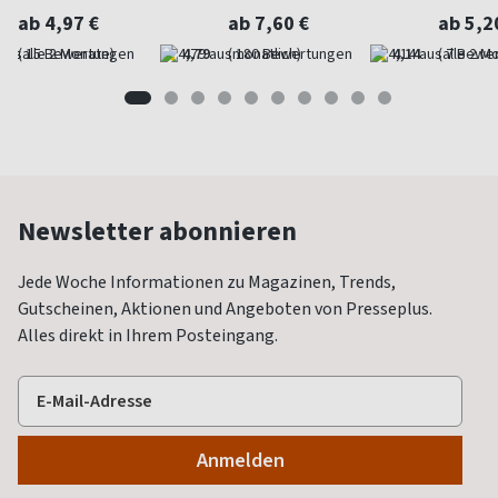
ab 4,97 €
ab 7,60 €
ab 5,2
(alle 2 Monate)
4,79
(monatlich)
4,14
(alle 2 M
Newsletter abonnieren
Jede Woche Informationen zu Magazinen, Trends,
Gutscheinen, Aktionen und Angeboten von Presseplus.
Alles direkt in Ihrem Posteingang.