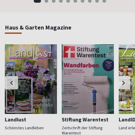
Haus & Garten Magazine
Landlust
Stiftung Warentest
LandI
Schönstes Landleben
Zeitschrift der Stiftung
Land erl
Warentest