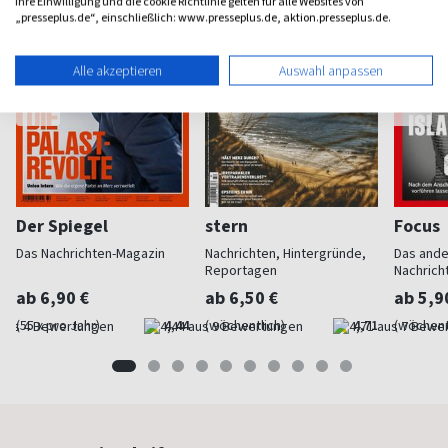
Ihre Einwilligung und die cookie Richtlinie gelten für alle Websites von
„presseplus.de“, einschließlich: www.presseplus.de, aktion.presseplus.de.
Alle akzeptieren
Auswahl anpassen
Der Spiegel
stern
Focus
Das Nachrichten-Magazin
Nachrichten, Hintergründe,
Das and
Reportagen
Nachrich
ab 6,90 €
ab 6,50 €
ab 5,9
(55 x pro Jahr)
4,44
(wöchentlich)
4,71
(wöchent