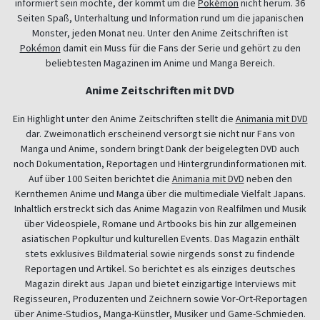
informiert sein möchte, der kommt um die
Pokémon
nicht herum. 36
Seiten Spaß, Unterhaltung und Information rund um die japanischen
Monster, jeden Monat neu. Unter den Anime Zeitschriften ist
Pokémon
damit ein Muss für die Fans der Serie und gehört zu den
beliebtesten Magazinen im Anime und Manga Bereich.
Anime Zeitschriften mit DVD
Ein Highlight unter den Anime Zeitschriften stellt die
Animania mit DVD
dar. Zweimonatlich erscheinend versorgt sie nicht nur Fans von
Manga und Anime, sondern bringt Dank der beigelegten DVD auch
noch Dokumentation, Reportagen und Hintergrundinformationen mit.
Auf über 100 Seiten berichtet die
Animania mit DVD
neben den
Kernthemen Anime und Manga über die multimediale Vielfalt Japans.
Inhaltlich erstreckt sich das Anime Magazin von Realfilmen und Musik
über Videospiele, Romane und Artbooks bis hin zur allgemeinen
asiatischen Popkultur und kulturellen Events. Das Magazin enthält
stets exklusives Bildmaterial sowie nirgends sonst zu findende
Reportagen und Artikel. So berichtet es als einziges deutsches
Magazin direkt aus Japan und bietet einzigartige Interviews mit
Regisseuren, Produzenten und Zeichnern sowie Vor-Ort-Reportagen
über Anime-Studios, Manga-Künstler, Musiker und Game-Schmieden.