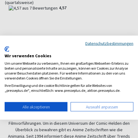
(quartalsweise)
4,57
Datenschutzbestimmungen
Porträt der Anime Zeitschriften
Wir verwenden Cookies
Um unsere Webseite zu verbessern, Ihnen ein großartiges Webseiten-Erlebnis zu
Anime bezeichnet in Japan produzierte Zeichentrickfilme, passend
bieten und personalisierte Inhalte anzuzeigen, können wir Cookies zur Analyse
dazu gibt es Mangas, also japanische Comics. Sowohl Comic als auch
unserer Besucherdaten platzieren. Für weitere Informationen zu den von uns
Film haben eine internationale Fangemeinde. Seit in
verwendeten Cookies öffnen Sie die Einstellungen.
Europa Fernsehserien, darunter Sailor Moon, Pokemon und Dragon
Ihre Einwilligung und die cookie Richtlinie gelten für alle Websites von
„presseplus.de“, einschließlich: www.presseplus.de, aktion.presseplus.de.
Ball, liefen, hat dieser Teil er japanischen Kultur auch hierzulande eine
große Anzahl an Fans gefunden. Viele Fans von
Pokémon
und Co
treffen sich auf sogenannten Anime- und Manga-Conventions. Diese
Alle akzeptieren
Auswahl anpassen
Conventions bieten dem Besucher Verkaufsstände, Workshops,
Autogrammstunden berühmter Zeichner, Konzerte von oder
Filmvorführungen. Um in diesem Universum der Comic-Helden den
Überblick zu bewahren gibt es Anime Zeitschriften wie die
Animania
. Seit 1994 informiert diese Anime Zeitschrift über Trends