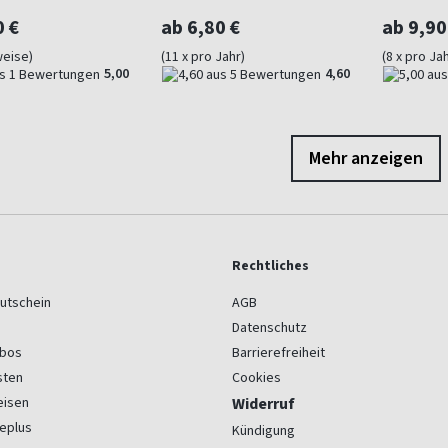
0 €
ab 6,80 €
ab 9,90
weise)
(11 x pro Jahr)
(8 x pro Jah
5,00
4,60
Mehr anzeigen
Rechtliches
utschein
AGB
Datenschutz
bos
Barrierefreiheit
sten
Cookies
eisen
Widerruf
eplus
Kündigung