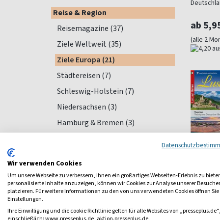
Deutschla
Reise & Region
ab 5,9
Reisemagazine (37)
(alle 2 Mo
Ziele Weltweit (35)
Ziele Europa (21)
Städtereisen (7)
Schleswig-Holstein (7)
Niedersachsen (3)
Hamburg & Bremen (3)
Berlin-Brandenburg (4)
Datenschutzbestim
NRW (9)
Wir verwenden Cookies
Rheinland-Pfalz (1)
Um unsere Webseite zu verbessern, Ihnen ein großartiges Webseiten-Erlebnis zu biete
personalisierte Inhalte anzuzeigen, können wir Cookies zur Analyse unserer Besuch
Saarland (1)
platzieren. Für weitere Informationen zu den von uns verwendeten Cookies öffnen Sie
Einstellungen.
Sachsen (4)
Lust au
Ihre Einwilligung und die cookie Richtlinie gelten für alle Websites von „presseplus.de“
Thüringen (1)
Für alle, d
einschließlich: www.presseplus.de, aktion.presseplus.de.