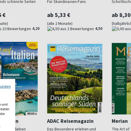
nds schönste Seiten
Für Skandinavien-Fans
Schottisch
5 €
ab 5,33 €
ab 8,30
nate)
(alle 2 Monate)
(halbjährlic
4,20
4,50
mungen
n und
erdaten
 die
f Italien
ADAC Reisemagazin
Merian
,
ie Italien lieben
Das Besondere erleben und
The Art of 