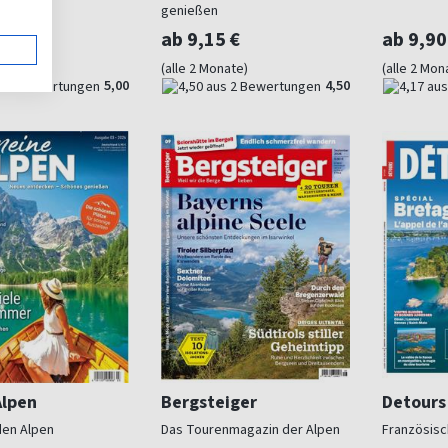
genießen
0 €
ab 9,15 €
ab 9,90
ahr)
(alle 2 Monate)
(alle 2 Mon
5,00
4,50
Alpen
Bergsteiger
Detours
den Alpen
Das Tourenmagazin der Alpen
Französisc