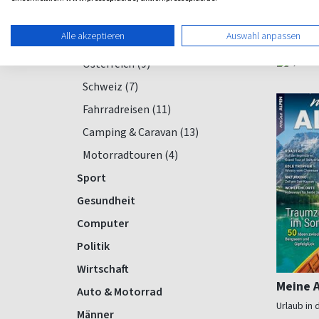
Bayern (11)
ab 7,4
Alle akzeptieren
Auswahl anpassen
Baden-Württemberg (12)
(3 x pro J
Österreich (9)
Schweiz (7)
Fahrradreisen (11)
Camping & Caravan (13)
Motorradtouren (4)
Sport
Gesundheit
Computer
Politik
Wirtschaft
Meine 
Auto & Motorrad
Urlaub in 
Männer