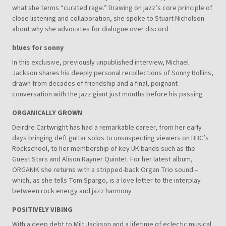
what she terms “curated rage.” Drawing on jazz’s core principle of
close listening and collaboration, she spoke to Stuart Nicholson
about why she advocates for dialogue over discord
blues for sonny
In this exclusive, previously unpublished interview, Michael
Jackson shares his deeply personal recollections of Sonny Rollins,
drawn from decades of friendship and a final, poignant
conversation with the jazz giant just months before his passing
ORGANICALLY GROWN
Deirdre Cartwright has had a remarkable career, from her early
days bringing deft guitar solos to unsuspecting viewers on BBC’s
Rockschool, to her membership of key UK bands such as the
Guest Stars and Alison Rayner Quintet. For her latest album,
ORGANIK she returns with a stripped-back Organ Trio sound –
which, as she tells Tom Spargo, is a love letter to the interplay
between rock energy and jazz harmony
POSITIVELY VIBING
With a deep debt to Milt Jackson and a lifetime of eclectic musical