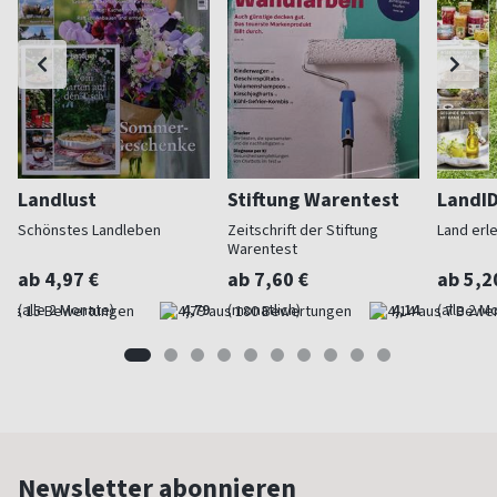
Landlust
Stiftung Warentest
LandI
Schönstes Landleben
Zeitschrift der Stiftung
Land erl
Warentest
ab 4,97 €
ab 7,60 €
ab 5,2
(alle 2 Monate)
4,79
(monatlich)
4,14
(alle 2 M
Newsletter abonnieren