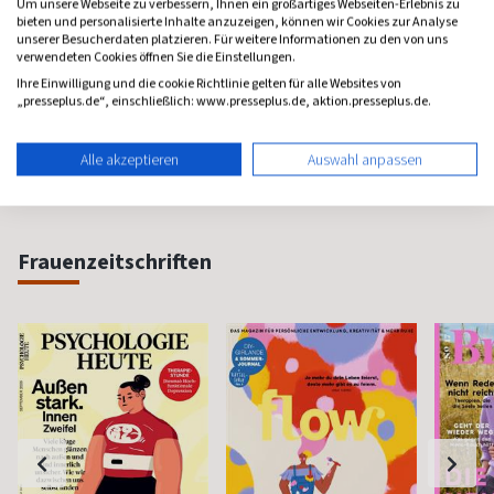
Um unsere Webseite zu verbessern, Ihnen ein großartiges Webseiten-Erlebnis zu
Bücher
Art
Naturf
bieten und personalisierte Inhalte anzuzeigen, können wir Cookies zur Analyse
unserer Besucherdaten platzieren. Für weitere Informationen zu den von uns
Das unabhängige
Das Kunstmagazin
Natur- u
verwendeten Cookies öffnen Sie die Einstellungen.
Literaturmagazin
Ihre Einwilligung und die cookie Richtlinie gelten für alle Websites von
ab 6,98 €
ab 18,00 €
ab 7,8
„presseplus.de“, einschließlich: www.presseplus.de, aktion.presseplus.de.
(alle 2 Monate)
4,65
(13 x pro Jahr)
4,29
(monatlic
Alle akzeptieren
Auswahl anpassen
Frauenzeitschriften