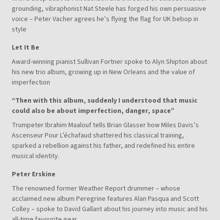
grounding, vibraphonist Nat Steele has forged his own persuasive
voice – Peter Vacher agrees he’s flying the flag for UK bebop in
style
Let It Be
Award-winning pianist Sullivan Fortner spoke to Alyn Shipton about
his new trio album, growing up in New Orleans and the value of
imperfection
“Then with this album, suddenly I understood that music
could also be about imperfection, danger, space”
Trumpeter Ibrahim Maalouf tells Brian Glasser how Miles Davis’s
Ascenseur Pour L’échafaud shattered his classical training,
sparked a rebellion against his father, and redefined his entire
musical identity.
Peter Erskine
The renowned former Weather Report drummer – whose
acclaimed new album Peregrine features Alan Pasqua and Scott
Colley – spoke to David Gallant about his journey into music and his
all-time favourite gear