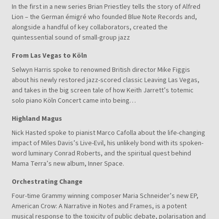
In the first in a new series Brian Priestley tells the story of Alfred
Lion – the German émigré who founded Blue Note Records and,
alongside a handful of key collaborators, created the
quintessential sound of small-group jazz
From Las Vegas to Köln
Selwyn Harris spoke to renowned British director Mike Figgis
about his newly restored jazz-scored classic Leaving Las Vegas,
and takes in the big screen tale of how Keith Jarrett’s totemic
solo piano Köln Concert came into being…
Highland Magus
Nick Hasted spoke to pianist Marco Cafolla about the life-changing
impact of Miles Davis’s Live-Evil, his unlikely bond with its spoken-
word luminary Conrad Roberts, and the spiritual quest behind
Mama Terra’s new album, Inner Space.
Orchestrating Change
Four-time Grammy winning composer Maria Schneider’s new EP,
American Crow: A Narrative in Notes and Frames, is a potent
musical response to the toxicity of public debate, polarisation and