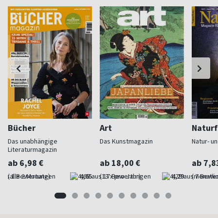
Bücher
Art
Naturf
Das unabhängige
Das Kunstmagazin
Natur- u
Literaturmagazin
ab 6,98 €
ab 18,00 €
ab 7,8
(alle 2 Monate)
4,65
(13 x pro Jahr)
4,29
(monatlic