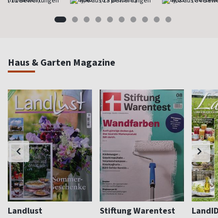
Haus & Garten Magazine
Landlust
Stiftung Warentest
LandI