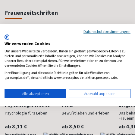
Frauenzeitschriften
Datenschutzbestimmungen
Wir verwenden Cookies
Um unsere Webseite zu verbessern, Ihnen ein großartiges Webseiten-Erlebnis zu
bieten und personalisierte Inhalte anzuzeigen, können wir Cookies zur Analyse
unserer Besucherdaten platzieren. Für weitere Informationen zu den von uns
verwendeten Cookies öffnen Sie die Einstellungen.
Ihre Einwilligung und die cookie Richtlinie gelten für alle Websites von
„presseplus.de“, einschließlich: www.presseplus.de, aktion.presseplus.de.
Alle akzeptieren
Auswahl anpassen
Psychologie Heute
Flow
Brigit
Psychologie fürs Leben
Bewußt leben und erleben
Das bek
Frauenm
ab 8,11 €
ab 8,50 €
ab 4,3
(monatlich)
4,40
(8 x pro Jahr)
4,63
(vierzehn