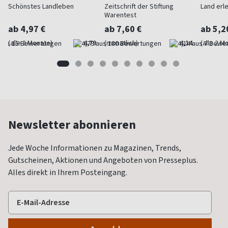
Schönstes Landleben
Zeitschrift der Stiftung
Land erl
Warentest
ab 4,97 €
ab 7,60 €
ab 5,2
(alle 2 Monate)
4,79
(monatlich)
4,14
(alle 2 M
Newsletter abonnieren
Jede Woche Informationen zu Magazinen, Trends,
Gutscheinen, Aktionen und Angeboten von Presseplus.
Alles direkt in Ihrem Posteingang.