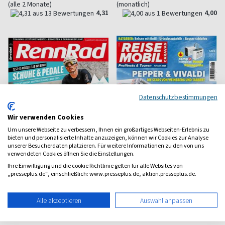
(alle 2 Monate)
(monatlich)
4,31
4,00
Datenschutzbestimmungen
Wir verwenden Cookies
Um unsere Webseite zu verbessern, Ihnen ein großartiges Webseiten-Erlebnis zu
bieten und personalisierte Inhalte anzuzeigen, können wir Cookies zur Analyse
unserer Besucherdaten platzieren. Für weitere Informationen zu den von uns
verwendeten Cookies öffnen Sie die Einstellungen.
Ihre Einwilligung und die cookie Richtlinie gelten für alle Websites von
„presseplus.de“, einschließlich: www.presseplus.de, aktion.presseplus.de.
Rennrad
Reisemobil Caravan
Taktik, Training und Tests
Camping und Caravan
Alle akzeptieren
Auswahl anpassen
ab 8,00 €
ab 4,99 €