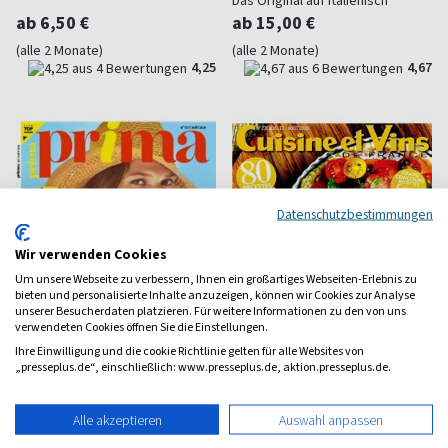
Das Original auf Italienisch
ab 6,50 €
ab 15,00 €
(alle 2 Monate)
(alle 2 Monate)
4,25
4,67
Datenschutzbestimmungen
Wir verwenden Cookies
Um unsere Webseite zu verbessern, Ihnen ein großartiges Webseiten-Erlebnis zu
bieten und personalisierte Inhalte anzuzeigen, können wir Cookies zur Analyse
unserer Besucherdaten platzieren. Für weitere Informationen zu den von uns
verwendeten Cookies öffnen Sie die Einstellungen.
Ihre Einwilligung und die cookie Richtlinie gelten für alle Websites von
„presseplus.de“, einschließlich: www.presseplus.de, aktion.presseplus.de.
Prima (F)
Cuisine et vins de France
Alle akzeptieren
Auswahl anpassen
Dekorieren, kochen und sich
Französisch schlemmen
wohlfühlen