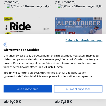
(monatlich)
(alle 2 Monate)
4,78
0,00
Datenschutzbestimmungen
Wir verwenden Cookies
Um unsere Webseite zu verbessern, Ihnen ein großartiges Webseiten-Erlebnis zu
bieten und personalisierte Inhalte anzuzeigen, können wir Cookies zur Analyse
unserer Besucherdaten platzieren. Für weitere Informationen zu den von uns
verwendeten Cookies öffnen Sie die Einstellungen.
Ihre Einwilligung und die cookie Richtlinie gelten für alle Websites von
„presseplus.de“, einschließlich: www.presseplus.de, aktion.presseplus.de.
Ride
Alpentourer
Alle akzeptieren
Auswahl anpassen
Mit dem Motorrad unterwegs
Das Motorrad-Tourenmagazin
ab 9,00 €
ab 7,50 €