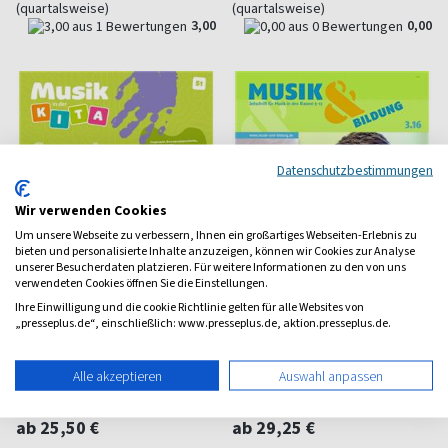
(quartalsweise)
(quartalsweise)
3,00
0,00
Datenschutzbestimmungen
Wir verwenden Cookies
Um unsere Webseite zu verbessern, Ihnen ein großartiges Webseiten-Erlebnis zu
bieten und personalisierte Inhalte anzuzeigen, können wir Cookies zur Analyse
unserer Besucherdaten platzieren. Für weitere Informationen zu den von uns
verwendeten Cookies öffnen Sie die Einstellungen.
Ihre Einwilligung und die cookie Richtlinie gelten für alle Websites von
„presseplus.de“, einschließlich: www.presseplus.de, aktion.presseplus.de.
Musik in der Kita Kombi
Musik & Bildung Plus-
Alle akzeptieren
Auswahl anpassen
mit CD
Abo
Musik vor der Schulzeit
Musikpädagogische
Fachzeitschrift
ab 25,50 €
ab 29,25 €