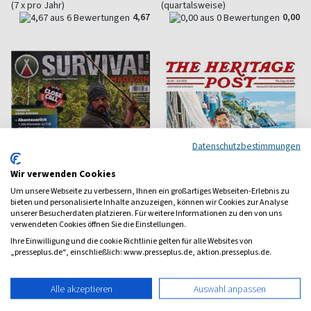
(7 x pro Jahr)
(quartalsweise)
4,67
0,00
Datenschutzbestimmungen
Wir verwenden Cookies
Um unsere Webseite zu verbessern, Ihnen ein großartiges Webseiten-Erlebnis zu
bieten und personalisierte Inhalte anzuzeigen, können wir Cookies zur Analyse
unserer Besucherdaten platzieren. Für weitere Informationen zu den von uns
verwendeten Cookies öffnen Sie die Einstellungen.
Ihre Einwilligung und die cookie Richtlinie gelten für alle Websites von
Survival Magazin
The Heritage Post
„presseplus.de“, einschließlich: www.presseplus.de, aktion.presseplus.de.
Outdoor und Abenteuer
Das Magazin für Herrenkultur
Alle akzeptieren
Auswahl anpassen
ab 7,00 €
ab 12,50 €