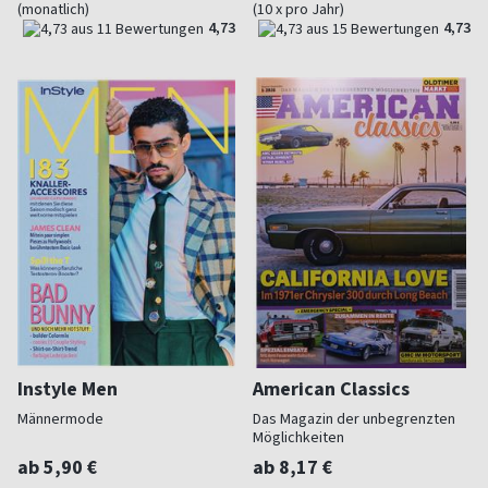
(monatlich)
(10 x pro Jahr)
4,73
4,73
Instyle Men
American Classics
Männermode
Das Magazin der unbegrenzten
Möglichkeiten
ab 5,90 €
ab 8,17 €