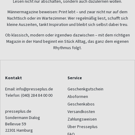
Lesen nicht nur abschalten, sondern auch dazulernen wollen.
Männermagazine beweisen: Print lebt – und zwar nicht nur auf dem
Nachttisch oder im Wartezimmer. Wer regelmäßig liest, schafft sich
kleine Auszeiten, tankt Inspiration und bleibt sich selbst dabei treu.
Ob klassisch, modern oder irgendwo dazwischen – mit dem richtigen
Magazin in der Hand beginnt ein Stück Alltag, das ganz dem eigenen
Rhythmus folgt.
Kontakt
Service
Email:
info@presseplus.de
Geschenkgutschein
Telefon:
(040) 284 84 00 00
Aboformen
Geschenkabos
presseplus.de
Versandkosten
Sondermann Dialog
Zahlungsweisen
Bellevue 59
Über Presseplus
22301
Hamburg
FAQ