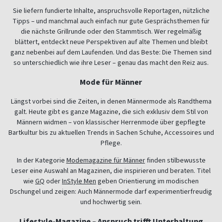
Sie liefern fundierte Inhalte, anspruchsvolle Reportagen, nützliche
Tipps – und manchmal auch einfach nur gute Gesprächsthemen für
die nächste Grillrunde oder den Stammtisch. Wer regelmäßig
blättert, entdeckt neue Perspektiven auf alte Themen und bleibt
ganz nebenbei auf dem Laufenden. Und das Beste: Die Themen sind
so unterschiedlich wie ihre Leser – genau das macht den Reiz aus.
Mode für Männer
Längst vorbei sind die Zeiten, in denen Männermode als Randthema
galt. Heute gibt es ganze Magazine, die sich exklusiv dem Stil von
Männern widmen – von klassischer Herrenmode über gepflegte
Bartkultur bis zu aktuellen Trends in Sachen Schuhe, Accessoires und
Pflege.
In der Kategorie
Modemagazine für Männer
finden stilbewusste
Leser eine Auswahl an Magazinen, die inspirieren und beraten. Titel
wie
GQ
oder
InStyle Men
geben Orientierung im modischen
Dschungel und zeigen: Auch Männermode darf experimentierfreudig
und hochwertig sein.
Lifestyle-Magazine – Anspruch trifft Unterhaltung