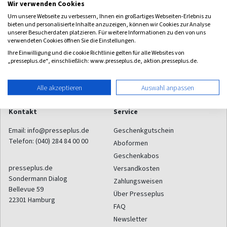
Wir verwenden Cookies
ab 8,55 €
ab 9,46 €
Um unsere Webseite zu verbessern, Ihnen ein großartiges Webseiten-Erlebnis zu
bieten und personalisierte Inhalte anzuzeigen, können wir Cookies zur Analyse
(11 x pro Jahr)
(monatlich)
unserer Besucherdaten platzieren. Für weitere Informationen zu den von uns
5,00
3,50
verwendeten Cookies öffnen Sie die Einstellungen.
Ihre Einwilligung und die cookie Richtlinie gelten für alle Websites von
„presseplus.de“, einschließlich: www.presseplus.de, aktion.presseplus.de.
Alle akzeptieren
Auswahl anpassen
Kontakt
Service
Email:
info@presseplus.de
Geschenkgutschein
Telefon:
(040) 284 84 00 00
Aboformen
Geschenkabos
presseplus.de
Versandkosten
Sondermann Dialog
Zahlungsweisen
Bellevue 59
Über Presseplus
22301
Hamburg
FAQ
Newsletter