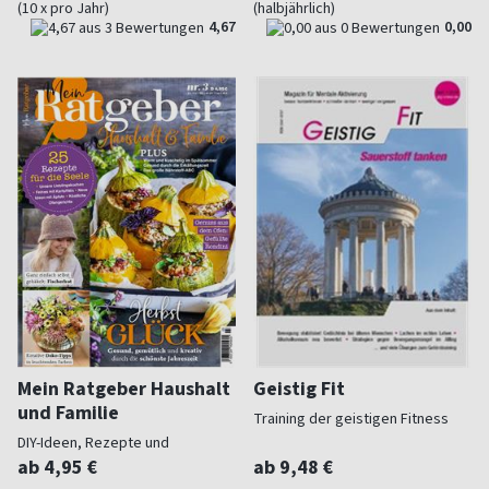
(10 x pro Jahr)
(halbjährlich)
4,67
0,00
Mein Ratgeber Haushalt
Geistig Fit
und Familie
Training der geistigen Fitness
DIY-Ideen, Rezepte und
Praktisches
ab 4,95 €
ab 9,48 €