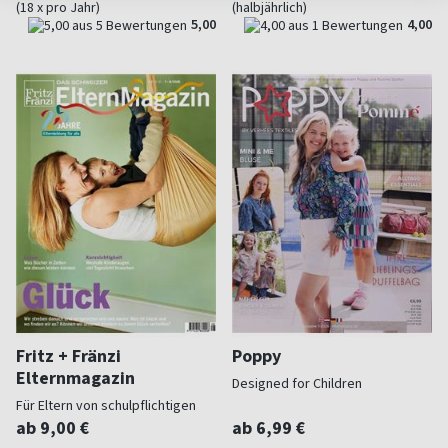
(18 x pro Jahr)
(halbjährlich)
5,00
4,00
Fritz + Fränzi
Poppy
Elternmagazin
Designed for Children
Für Eltern von schulpflichtigen
Kindern
ab 9,00 €
ab 6,99 €