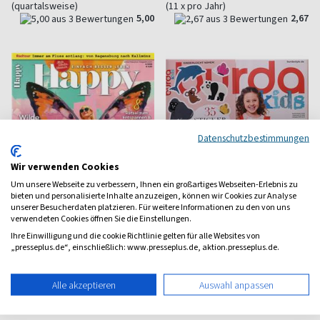
(quartalsweise)
(11 x pro Jahr)
5,00
2,67
Datenschutzbestimmungen
Wir verwenden Cookies
Um unsere Webseite zu verbessern, Ihnen ein großartiges Webseiten-Erlebnis zu
bieten und personalisierte Inhalte anzuzeigen, können wir Cookies zur Analyse
unserer Besucherdaten platzieren. Für weitere Informationen zu den von uns
verwendeten Cookies öffnen Sie die Einstellungen.
Ihre Einwilligung und die cookie Richtlinie gelten für alle Websites von
„presseplus.de“, einschließlich: www.presseplus.de, aktion.presseplus.de.
Plus Magazin
Burda Kids
Für die besten Jahre
Mode für Kids
Alle akzeptieren
Auswahl anpassen
ab 4,85 €
ab 10,90 €