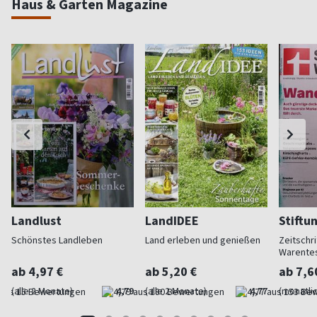
Haus & Garten Magazine
Landlust
LandIDEE
Stiftu
Schönstes Landleben
Land erleben und genießen
Zeitschri
Warente
ab 4,97 €
ab 5,20 €
ab 7,6
(alle 2 Monate)
4,79
(alle 2 Monate)
4,77
(monatlic