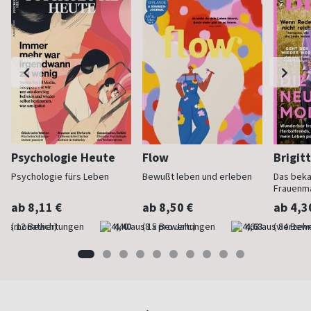
Psychologie Heute
Flow
Brigit
Psychologie fürs Leben
Bewußt leben und erleben
Das bek
Frauenm
ab 8,11 €
ab 8,50 €
ab 4,3
(monatlich)
4,40
(8 x pro Jahr)
4,63
(vierzehn