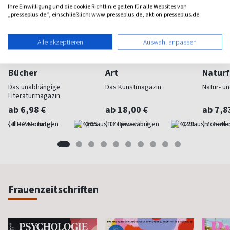
Ihre Einwilligung und die cookie Richtlinie gelten für alle Websites von
„presseplus.de“, einschließlich: www.presseplus.de, aktion.presseplus.de.
Alle akzeptieren
Auswahl anpassen
Bücher
Art
Naturf
Das unabhängige
Das Kunstmagazin
Natur- u
Literaturmagazin
ab 6,98 €
ab 18,00 €
ab 7,8
(alle 2 Monate)
4,65
(13 x pro Jahr)
4,29
(monatlic
Frauenzeitschriften