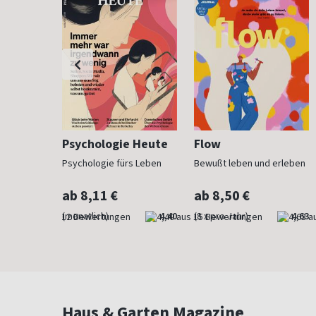
h
Psychologie Heute
Flow
Psychologie fürs Leben
Bewußt leben und erleben
ab 8,11 €
ab 8,50 €
4,83
(monatlich)
4,40
(8 x pro Jahr)
4,63
Haus & Garten Magazine