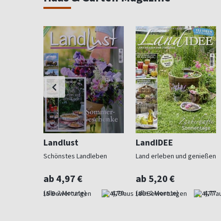
Landlust
LandIDEE
 Beet und
Schönstes Landleben
Land erleben und genießen
ab 4,97 €
ab 5,20 €
4,73
(alle 2 Monate)
4,79
(alle 2 Monate)
4,77