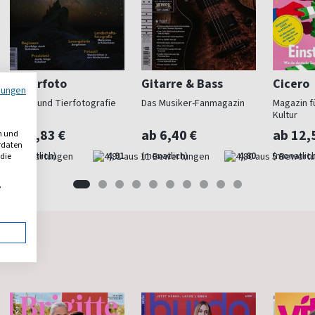
Naturfoto
Gitarre & Bass
Cicero
mungen
Natur- und Tierfotografie
Das Musiker-Fanmagazin
Magazin fü
Kultur
ab 7,83 €
ab 6,40 €
ab 12,
n und
erdaten
(monatlich)
4,91
(monatlich)
4,80
(monatlich
 die
,