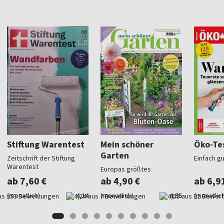
Stiftung Warentest
Mein schöner
Öko-Te
Garten
Zeitschrift der Stiftung
Einfach g
Warentest
Europas größtes
Gartenmagazin
ab 7,60 €
ab 4,90 €
ab 6,9
(monatlich)
4,14
(monatlich)
4,55
(monatlich