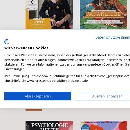
Bücher
Art
Datenschutzbestim
agazin
Das unabhängige
Das Kunstmagazin
Literaturmagazin
Wir verwenden Cookies
ab 6,98 €
ab 18,00 €
Um unsere Webseite zu verbessern, Ihnen ein großartiges Webseiten-Erlebnis zu biete
personalisierte Inhalte anzuzeigen, können wir Cookies zur Analyse unserer Besuch
4,00
(alle 2 Monate)
4,65
(13 x pro Jahr)
4,29
platzieren. Für weitere Informationen zu den von uns verwendeten Cookies öffnen Sie
Einstellungen.
Ihre Einwilligung und die cookie Richtlinie gelten für alle Websites von „presseplus.de“
einschließlich: www.presseplus.de, aktion.presseplus.de.
Alle akzeptieren
Auswahl anpassen
Frauenzeitschriften