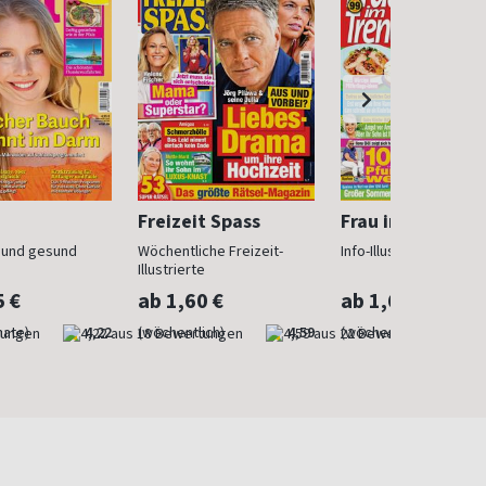
Freizeit Spass
Frau im Trend
n und gesund
Wöchentliche Freizeit-
Info-Illustrierte für Fr
Illustrierte
5 €
ab 1,60 €
ab 1,60 €
nate)
4,22
(wöchentlich)
4,59
(wöchentlich)