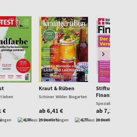
st
Kraut & Rüben
Stiftung Warent
Finanzen
ut leben
Schöner. Wilder. Biogarten
Spezialist in Geldsach
1 €
ab 6,41 €
ab 7,10 €
)
4,36
(monatlich)
4,75
(monatlich)