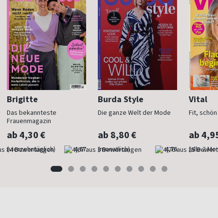
Brigitte
Burda Style
Vital
Das bekannteste
Die ganze Welt der Mode
Fit, schö
Frauenmagazin
ab 4,30 €
ab 8,80 €
ab 4,9
(vierzehntäglich)
4,67
(monatlich)
4,76
(alle 2 Mo