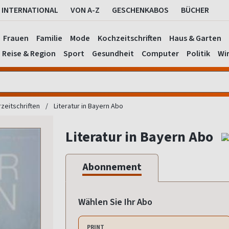
INTERNATIONAL
VON A-Z
GESCHENKABOS
BÜCHER
Frauen
Familie
Mode
Kochzeitschriften
Haus & Garten
Reise & Region
Sport
Gesundheit
Computer
Politik
Wir
rzeitschriften
Literatur in Bayern Abo
Literatur in Bayern Abo
Abonnement
Wählen Sie Ihr Abo
PRINT