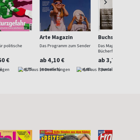
Arte Magazin
Buchszene
r politische
Das Programm zum Sender
Das Magazin für
Bücherfreunde
50 €
ab 4,10 €
ab 3,73 €
)
4,75
(monatlich)
4,43
(quartalsweise)