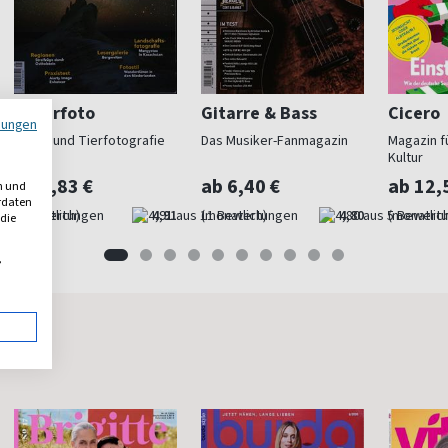
Naturfoto
Gitarre & Bass
Cicero
mungen
Natur- und Tierfotografie
Das Musiker-Fanmagazin
Magazin fü
Kultur
ab 7,83 €
ab 6,40 €
ab 12,
n und
erdaten
(monatlich)
4,91
(monatlich)
4,80
(monatlich
 die
,