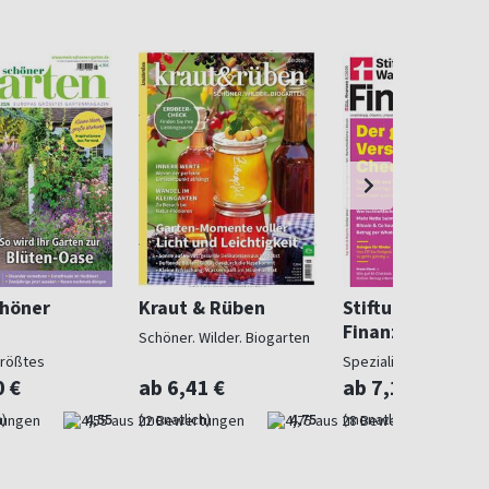
chöner
Kraut & Rüben
Stiftung Warent
Finanzen
Schöner. Wilder. Biogarten
größtes
Spezialist in Geldsach
gazin
0 €
ab 6,41 €
ab 7,10 €
)
4,55
(monatlich)
4,75
(monatlich)