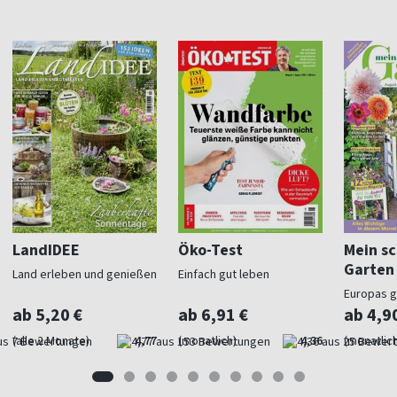
LandIDEE
Öko-Test
Mein s
Garten
Land erleben und genießen
Einfach gut leben
Europas 
Gartenma
ab 5,20 €
ab 6,91 €
ab 4,9
(alle 2 Monate)
4,77
(monatlich)
4,36
(monatlich