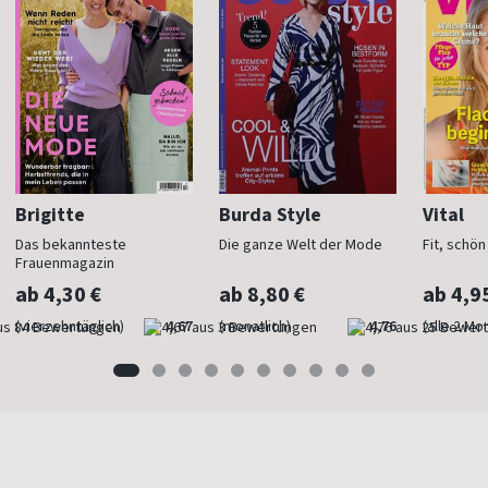
Brigitte
Burda Style
Vital
Das bekannteste
Die ganze Welt der Mode
Fit, schö
Frauenmagazin
ab 4,30 €
ab 8,80 €
ab 4,9
(vierzehntäglich)
4,67
(monatlich)
4,76
(alle 2 Mo