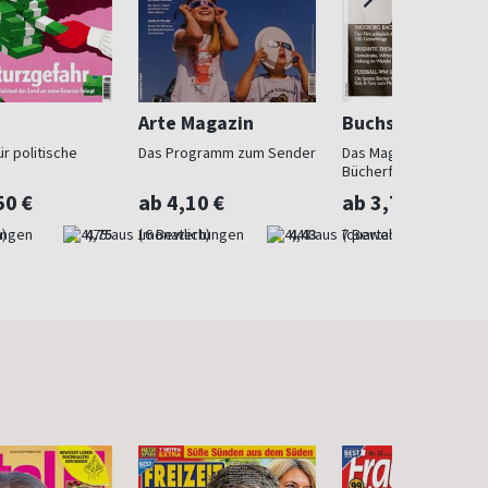
Arte Magazin
Buchszene
r politische
Das Programm zum Sender
Das Magazin für
Bücherfreunde
50 €
ab 4,10 €
ab 3,73 €
)
4,75
(monatlich)
4,43
(quartalsweise)