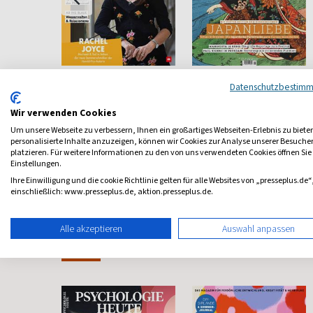
Bücher
Art
Datenschutzbestim
agazin
Das unabhängige
Das Kunstmagazin
Literaturmagazin
Wir verwenden Cookies
ab 6,98 €
ab 18,00 €
Um unsere Webseite zu verbessern, Ihnen ein großartiges Webseiten-Erlebnis zu biete
personalisierte Inhalte anzuzeigen, können wir Cookies zur Analyse unserer Besuch
4,00
(alle 2 Monate)
4,65
(13 x pro Jahr)
4,29
platzieren. Für weitere Informationen zu den von uns verwendeten Cookies öffnen Sie
Einstellungen.
Ihre Einwilligung und die cookie Richtlinie gelten für alle Websites von „presseplus.de“
einschließlich: www.presseplus.de, aktion.presseplus.de.
Alle akzeptieren
Auswahl anpassen
Frauenzeitschriften