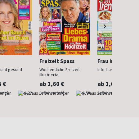
Freizeit Spass
Frau im Trend
n und gesund
Wöchentliche Freizeit-
Info-Illustrierte für Fr
Illustrierte
5 €
ab 1,60 €
ab 1,60 €
nate)
4,22
(wöchentlich)
4,59
(wöchentlich)