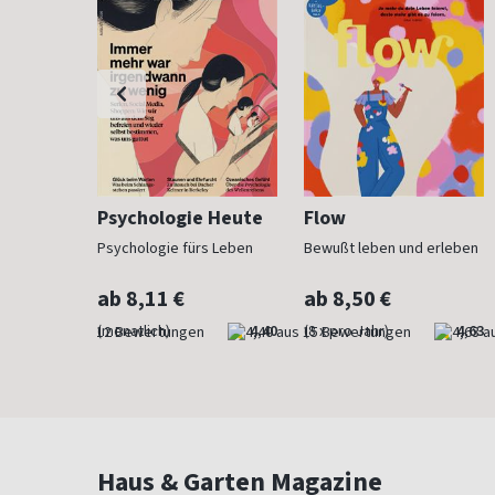
h
Psychologie Heute
Flow
Psychologie fürs Leben
Bewußt leben und erleben
ab 8,11 €
ab 8,50 €
4,83
(monatlich)
4,40
(8 x pro Jahr)
4,63
Haus & Garten Magazine