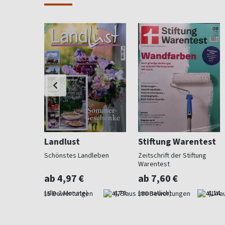
Landlust
Stiftung Warentest
 Beet und
Schönstes Landleben
Zeitschrift der Stiftung
Warentest
ab 4,97 €
ab 7,60 €
4,73
(alle 2 Monate)
4,79
(monatlich)
4,14