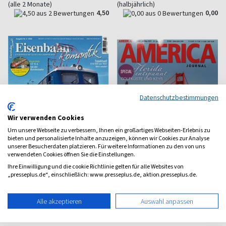
(alle 2 Monate)
(halbjährlich)
4,50
0,00
Datenschutzbestimmungen
Wir verwenden Cookies
Um unsere Webseite zu verbessern, Ihnen ein großartiges Webseiten-Erlebnis zu
bieten und personalisierte Inhalte anzuzeigen, können wir Cookies zur Analyse
unserer Besucherdaten platzieren. Für weitere Informationen zu den von uns
verwendeten Cookies öffnen Sie die Einstellungen.
Ihre Einwilligung und die cookie Richtlinie gelten für alle Websites von
„presseplus.de“, einschließlich: www.presseplus.de, aktion.presseplus.de.
Eisenbahn Romantik
America Journal
Die schönsten Bahnreisen
Für Fans der USA
Alle akzeptieren
Auswahl anpassen
ab 8,60 €
ab 6,50 €