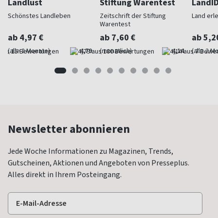
Landlust
Stiftung Warentest
LandI
Schönstes Landleben
Zeitschrift der Stiftung
Land erl
Warentest
ab 4,97 €
ab 7,60 €
ab 5,2
(alle 2 Monate)
4,79
(monatlich)
4,14
(alle 2 M
Newsletter abonnieren
Jede Woche Informationen zu Magazinen, Trends,
Gutscheinen, Aktionen und Angeboten von Presseplus.
Alles direkt in Ihrem Posteingang.