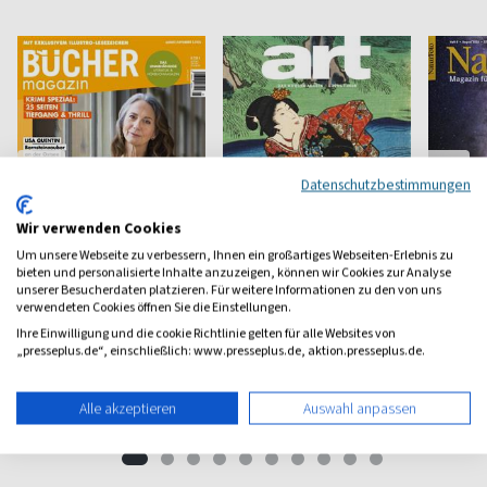
Datenschutzbestimmungen
Wir verwenden Cookies
Um unsere Webseite zu verbessern, Ihnen ein großartiges Webseiten-Erlebnis zu
bieten und personalisierte Inhalte anzuzeigen, können wir Cookies zur Analyse
unserer Besucherdaten platzieren. Für weitere Informationen zu den von uns
Bücher
Art
Naturf
verwendeten Cookies öffnen Sie die Einstellungen.
Ihre Einwilligung und die cookie Richtlinie gelten für alle Websites von
Das unabhängige
Das Kunstmagazin
Natur- u
„presseplus.de“, einschließlich: www.presseplus.de, aktion.presseplus.de.
Literaturmagazin
ab 6,98 €
ab 18,00 €
ab 7,8
Alle akzeptieren
Auswahl anpassen
(alle 2 Monate)
4,65
(13 x pro Jahr)
4,29
(monatlic