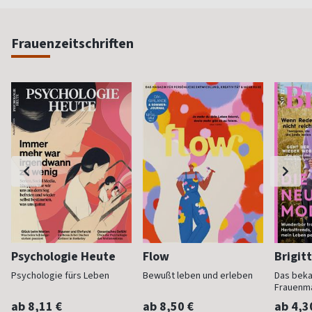
Frauenzeitschriften
Psychologie Heute
Flow
Brigit
Psychologie fürs Leben
Bewußt leben und erleben
Das bek
Frauenm
ab 8,11 €
ab 8,50 €
ab 4,3