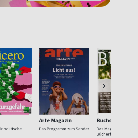
Arte Magazin
Buchszene
r politische
Das Programm zum Sender
Das Magazin für
Bücherfreunde