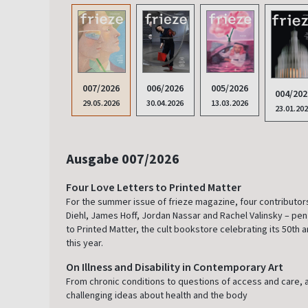
005/2026
007/2026
006/2026
004/202
13.03.2026
29.05.2026
30.04.2026
23.01.20
Ausgabe 007/2026
Four Love Letters to Printed Matter
For the summer issue of frieze magazine, four contributors
Diehl, James Hoff, Jordan Nassar and Rachel Valinsky – pen
to Printed Matter, the cult bookstore celebrating its 50th 
this year.
On Illness and Disability in Contemporary Art
From chronic conditions to questions of access and care, a
challenging ideas about health and the body