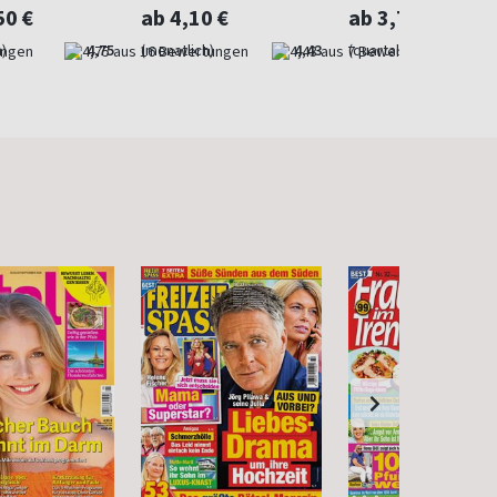
50 €
ab 4,10 €
ab 3,73 €
)
4,75
(monatlich)
4,43
(quartalsweise)