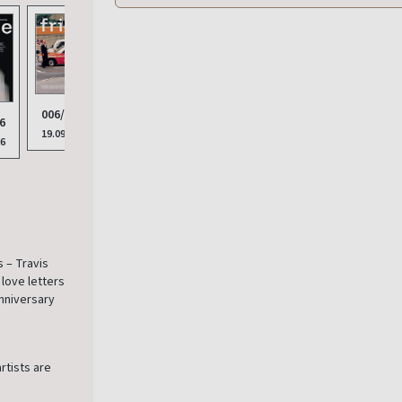
006/2025
6
19.09.2025
26
 – Travis
 love letters
anniversary
rtists are