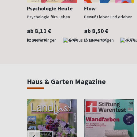
h
Psychologie Heute
Flow
Psychologie fürs Leben
Bewußt leben und erleben
ab 8,11 €
ab 8,50 €
4,83
(monatlich)
4,40
(8 x pro Jahr)
4,63
Haus & Garten Magazine