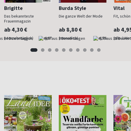
Brigitte
Burda Style
Vital
Das bekannteste
Die ganze Welt der Mode
Fit, schö
Frauenmagazin
ab 4,30 €
ab 8,80 €
ab 4,9
(vierzehntäglich)
4,67
(monatlich)
4,76
(alle 2 Mo