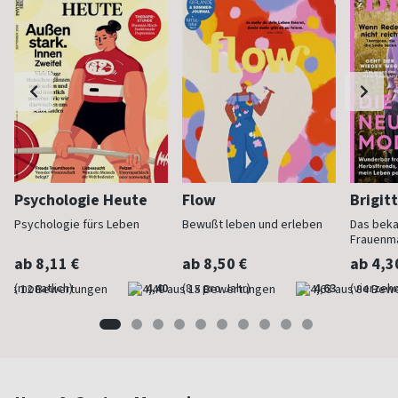
Psychologie Heute
Flow
Brigit
Psychologie fürs Leben
Bewußt leben und erleben
Das bek
Frauenm
ab 8,11 €
ab 8,50 €
ab 4,3
(monatlich)
4,40
(8 x pro Jahr)
4,63
(vierzehn