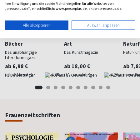
Ihre Einwilligung und die cookie Richtlinie gelten für alle Websites von
„presseplus.de“, einschließlich: www.presseplus.de, aktion.presseplus.de.
Alle akzeptieren
Auswahl anpassen
Bücher
Art
Naturf
Das unabhängige
Das Kunstmagazin
Natur- u
Literaturmagazin
ab 6,98 €
ab 18,00 €
ab 7,8
(alle 2 Monate)
4,65
(13 x pro Jahr)
4,29
(monatlic
Frauenzeitschriften