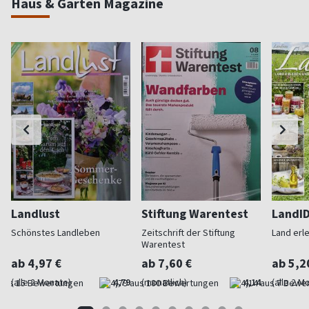
Haus & Garten Magazine
Landlust
Stiftung Warentest
LandI
Schönstes Landleben
Zeitschrift der Stiftung
Land erl
Warentest
ab 4,97 €
ab 7,60 €
ab 5,2
(alle 2 Monate)
4,79
(monatlich)
4,14
(alle 2 M