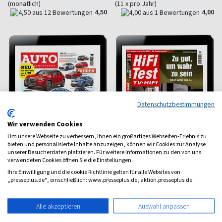
(monatlich)
(11 x pro Jahr)
4,50
4,00
Datenschutzbestimmungen
Wir verwenden Cookies
Um unsere Webseite zu verbessern, Ihnen ein großartiges Webseiten-Erlebnis zu
bieten und personalisierte Inhalte anzuzeigen, können wir Cookies zur Analyse
unserer Besucherdaten platzieren. Für weitere Informationen zu den von uns
verwendeten Cookies öffnen Sie die Einstellungen.
Ihre Einwilligung und die cookie Richtlinie gelten für alle Websites von
AUTOstraßenverkehr E-
HiFi Test E-Paper
„presseplus.de“, einschließlich: www.presseplus.de, aktion.presseplus.de.
Paper
HiFi - Video - TV: Leicht
verständlich
Auto kompakt und alltagsnah
Alle akzeptieren
Auswahl anpassen
ab 1,81 €
ab 2,33 €