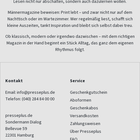
Lesen nicht nur abschalten, sondern auch dazulernen wollen.
Männermagazine beweisen: Print lebt – und zwar nicht nur auf dem
Nachttisch oder im Wartezimmer. Wer regelmäßig liest, schafft sich
kleine Auszeiten, tankt Inspiration und bleibt sich selbst dabei treu.
Ob klassisch, modern oder irgendwo dazwischen – mit dem richtigen
Magazin in der Hand beginnt ein Stück Alltag, das ganz dem eigenen
Rhythmus folgt.
Kontakt
Service
Email:
info@presseplus.de
Geschenkgutschein
Telefon:
(040) 284 84 00 00
Aboformen
Geschenkabos
presseplus.de
Versandkosten
Sondermann Dialog
Zahlungsweisen
Bellevue 59
Über Presseplus
22301
Hamburg
FAQ