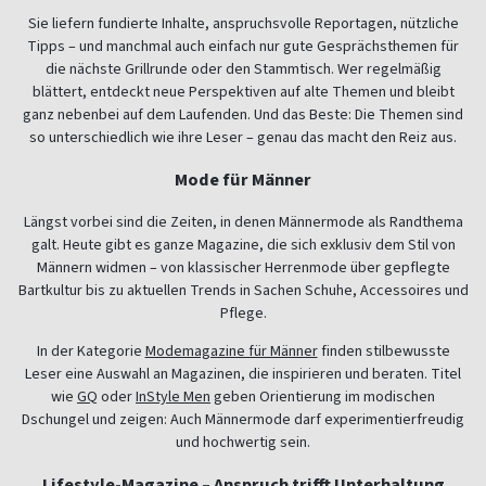
Sie liefern fundierte Inhalte, anspruchsvolle Reportagen, nützliche
Tipps – und manchmal auch einfach nur gute Gesprächsthemen für
die nächste Grillrunde oder den Stammtisch. Wer regelmäßig
blättert, entdeckt neue Perspektiven auf alte Themen und bleibt
ganz nebenbei auf dem Laufenden. Und das Beste: Die Themen sind
so unterschiedlich wie ihre Leser – genau das macht den Reiz aus.
Mode für Männer
Längst vorbei sind die Zeiten, in denen Männermode als Randthema
galt. Heute gibt es ganze Magazine, die sich exklusiv dem Stil von
Männern widmen – von klassischer Herrenmode über gepflegte
Bartkultur bis zu aktuellen Trends in Sachen Schuhe, Accessoires und
Pflege.
In der Kategorie
Modemagazine für Männer
finden stilbewusste
Leser eine Auswahl an Magazinen, die inspirieren und beraten. Titel
wie
GQ
oder
InStyle Men
geben Orientierung im modischen
Dschungel und zeigen: Auch Männermode darf experimentierfreudig
und hochwertig sein.
Lifestyle-Magazine – Anspruch trifft Unterhaltung