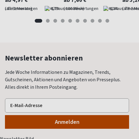
(alle 2 Monate)
4,79
(monatlich)
4,14
(alle 2 M
Newsletter abonnieren
Jede Woche Informationen zu Magazinen, Trends,
Gutscheinen, Aktionen und Angeboten von Presseplus.
Alles direkt in Ihrem Posteingang.