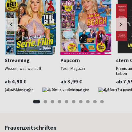
Streaming
Popcorn
stern 
Wissen, was wo läuft
Teen Magazin
Krimis a
Leben
ab 4,90 €
ab 3,99 €
ab 7,5
(alle 2 Monate)
4,00
(alle 2 Monate)
4,29
(7 x pro 
Frauenzeitschriften