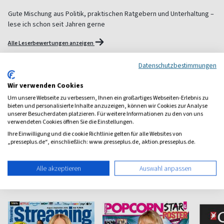
Gute Mischung aus Politik, praktischen Ratgebern und Unterhaltung –
lese ich schon seit Jahren gerne
Alle Leserbewertungen anzeigen
Datenschutzbestimmungen
1 Jahr Freude schenken!
Wir verwenden Cookies
Bei einer Auswahl von über 1.800 Magazinen finden Sie das
Um unsere Webseite zu verbessern, Ihnen ein großartiges Webseiten-Erlebnis zu
richtige Geschenk für jeden.
bieten und personalisierte Inhalte anzuzeigen, können wir Cookies zur Analyse
unserer Besucherdaten platzieren. Für weitere Informationen zu den von uns
zum Geschenkabo-Finder
verwendeten Cookies öffnen Sie die Einstellungen.
Ihre Einwilligung und die cookie Richtlinie gelten für alle Websites von
„presseplus.de“, einschließlich: www.presseplus.de, aktion.presseplus.de.
Alle akzeptieren
Auswahl anpassen
Weitere Unterhaltung-Magazine