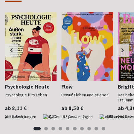
Psychologie Heute
Flow
Brigit
Psychologie fürs Leben
Bewußt leben und erleben
Das bek
Frauenm
ab 8,11 €
ab 8,50 €
ab 4,3
(monatlich)
4,40
(8 x pro Jahr)
4,63
(vierzehn