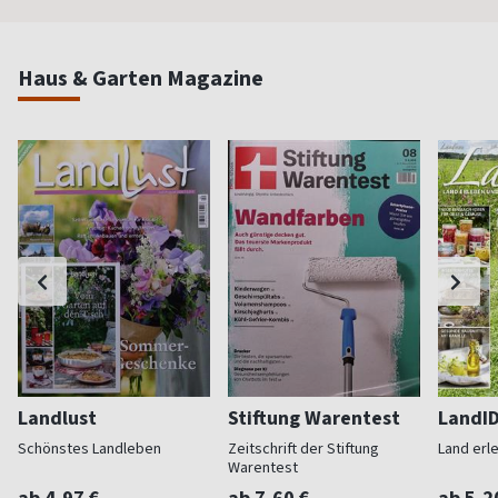
Haus & Garten Magazine
Landlust
Stiftung Warentest
LandI
Schönstes Landleben
Zeitschrift der Stiftung
Land erl
Warentest
ab 4,97 €
ab 7,60 €
ab 5,2