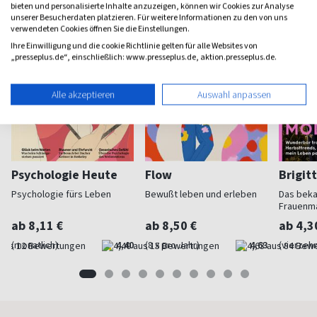
bieten und personalisierte Inhalte anzuzeigen, können wir Cookies zur Analyse
unserer Besucherdaten platzieren. Für weitere Informationen zu den von uns
verwendeten Cookies öffnen Sie die Einstellungen.
Ihre Einwilligung und die cookie Richtlinie gelten für alle Websites von
„presseplus.de“, einschließlich: www.presseplus.de, aktion.presseplus.de.
Alle akzeptieren
Auswahl anpassen
Psychologie Heute
Flow
Brigit
Psychologie fürs Leben
Bewußt leben und erleben
Das bek
Frauenm
ab 8,11 €
ab 8,50 €
ab 4,3
(monatlich)
4,40
(8 x pro Jahr)
4,63
(vierzehn