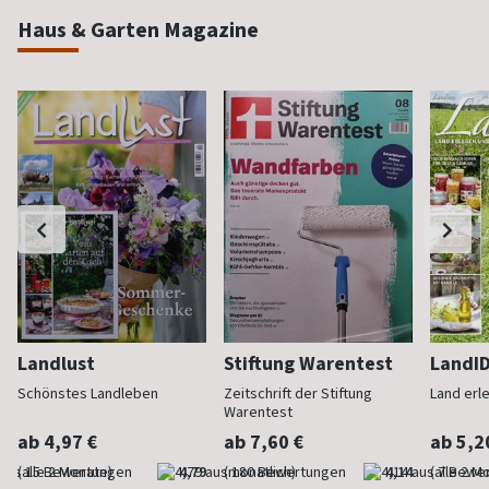
Haus & Garten Magazine
Landlust
Stiftung Warentest
LandI
Schönstes Landleben
Zeitschrift der Stiftung
Land erl
Warentest
ab 4,97 €
ab 7,60 €
ab 5,2
(alle 2 Monate)
4,79
(monatlich)
4,14
(alle 2 M