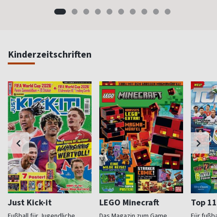
Kinderzeitschriften
Just Kick-it
LEGO Minecraft
Top 11
Fußball für Jugendliche
Das Magazin zum Game
Für fußb