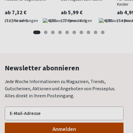
Kinder
ab 7,32 €
ab 5,99 €
ab 4,9
(9 x pro Jahr)
4,53
(13 x pro Jahr)
4,93
(9 x pro 
Newsletter abonnieren
Jede Woche Informationen zu Magazinen, Trends,
Gutscheinen, Aktionen und Angeboten von Presseplus.
Alles direkt in Ihrem Posteingang.