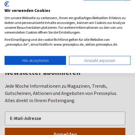
Fußball für Jugendliche
Das Magazin zum Game
Für fußb
Kinder
Wir verwenden Cookies
ab 7,32 €
ab 5,99 €
ab 4,9
Um unsere Webseite zu verbessern, Ihnen ein großartiges Webseiten-Erlebnis zu
bieten und personalisierte Inhalte anzuzeigen, können wir Cookies zur Analyse
(9 x pro Jahr)
4,53
(13 x pro Jahr)
4,93
(9 x pro 
unserer Besucherdaten platzieren. Für weitere Informationen zu den von uns
verwendeten Cookies öffnen Sie die Einstellungen.
Ihre Einwilligung und die cookie Richtlinie gelten für alle Websites von
„presseplus.de“, einschließlich: www.presseplus.de, aktion.presseplus.de.
Alle akzeptieren
Auswahl anpassen
Newsletter abonnieren
Jede Woche Informationen zu Magazinen, Trends,
Gutscheinen, Aktionen und Angeboten von Presseplus.
Alles direkt in Ihrem Posteingang.