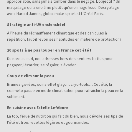
appropriable, sans jamais tomber dans le négligé. L’objectif ? Un
maquillage qui a une âme plutôt qu’une image lisse. Décryptage
avec Harold James, global make-up artist L’Oréal Paris.
Stratégie anti-UV enclenchée!
À l’heure du réchauffement climatique et des canicules à
répétition, faut-il revoir ses habitudes en matière de protection?
20 spots à ne pas louper en France cet été !
Du nord au sud, nos adresses hors des sentiers battus pour
pagayer, lézarder, se régaler, s’évader…
Coup de clim sur la peau
Brumes givrées, soins effet glaçon, cryo-tools… Cet été, la
cosméto passe en mode climatisation pour rafraîchir la peau en la
sublimant.
En cuisine avec Estelle Lefébure
La top, férue de nutrition qui fait du bien, nous dévoile ses tips de
l’été et trois recettes légères et gourmandes.