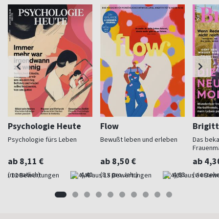
Psychologie Heute
Flow
Brigit
Psychologie fürs Leben
Bewußt leben und erleben
Das bek
Frauenm
ab 8,11 €
ab 8,50 €
ab 4,3
(monatlich)
4,40
(8 x pro Jahr)
4,63
(vierzehn