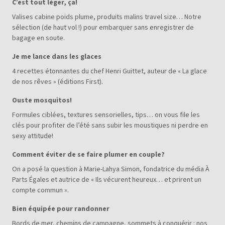
C’est tout léger, ça!
Valises cabine poids plume, produits malins travel size… Notre
sélection (de haut vol !) pour embarquer sans enregistrer de
bagage en soute.
Je me lance dans les glaces
4 recettes étonnantes du chef Henri Guittet, auteur de « La glace
de nos rêves » (éditions First).
Ouste mosquitos!
Formules ciblées, textures sensorielles, tips… on vous file les
clés pour profiter de l’été sans subir les moustiques ni perdre en
sexy attitude!
Comment éviter de se faire plumer en couple?
On a posé la question à Marie-Lahya Simon, fondatrice du média À
Parts Égales et autrice de « Ils vécurent heureux… et prirent un
compte commun ».
Bien équipée pour randonner
Bords de mer, chemins de campagne, sommets à conquérir : nos