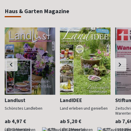
Haus & Garten Magazine
Landlust
LandIDEE
Stiftu
Schönstes Landleben
Land erleben und genießen
Zeitschri
Warente
ab 4,97 €
ab 5,20 €
ab 7,6
(alle 2 Monate)
4,79
(alle 2 Monate)
4,77
(monatlic