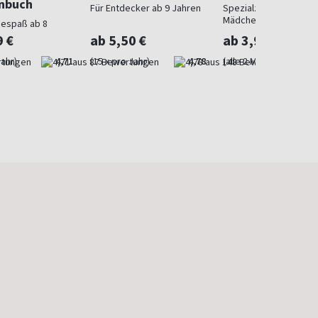
nbuch
Für Entdecker ab 9 Jahren
Spezialzeitschrift für
Mädchen
sespaß ab 8
9 €
ab 5,50 €
ab 3,99 €
Jahr)
4,71
(15 x pro Jahr)
4,78
(alle 2 Monate)