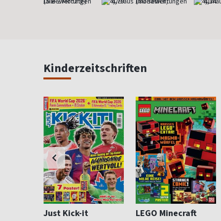
4,73
(alle 2 Monate)
4,79
(monatlich)
4,14
Kinderzeitschriften
i
Just Kick-it
LEGO Minecraft