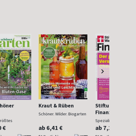
chöner
Kraut & Rüben
Stiftung Warent
Finanzen
Schöner. Wilder. Biogarten
größtes
Spezialist in Geldsach
gazin
0 €
ab 6,41 €
ab 7,10 €