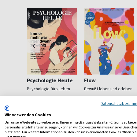
h
Psychologie Heute
Flow
Psychologie fürs Leben
Bewußt leben und erleben
ab 8,11 €
ab 8,50 €
Datenschutzbestim
4,83
(monatlich)
4,40
(8 x pro Jahr)
4,63
Wir verwenden Cookies
Um unsere Webseite zu verbessern, Ihnen ein großartiges Webseiten-Erlebnis zu biete
personalisierte Inhalte anzuzeigen, können wir Cookies zur Analyse unserer Besuch
platzieren. Für weitere Informationen zu den von uns verwendeten Cookies öffnen Sie