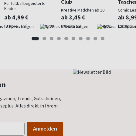
Club
Tasche
Für fußballbegeisterte
Kinder
Kreative Mädchen ab 10
Comic Le
ab 4,99 €
ab 3,45 €
ab 8,9
(9 x pro Jahr)
5,00
(monatlich)
4,62
(13 x pro 
en
azinen, Trends, Gutscheinen,
eplus. Alles direkt in Ihrem