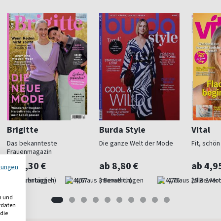
Brigitte
Burda Style
Vital
Das bekannteste
Die ganze Welt der Mode
Fit, schö
Frauenmagazin
ab 4,30 €
ab 8,80 €
ab 4,9
mungen
(vierzehntäglich)
4,67
(monatlich)
4,76
(alle 2 Mo
n und
erdaten
 die