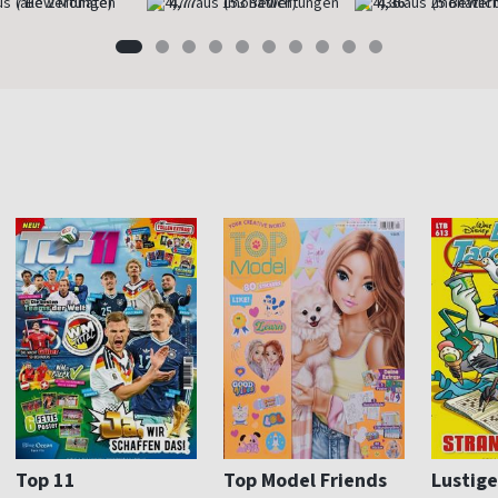
(alle 2 Monate)
4,77
(monatlich)
4,36
(monatlich
Top 11
Top Model Friends
Lustige