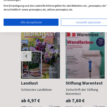
Einstellungen.
Ihre Einwilligung und die cookie Richtlinie gelten für alle Websites von „presseplus.de“
einschließlich: www.presseplus.de, aktion.presseplus.de.
Haus & Garten Magazine
Alle akzeptieren
Auswahl anpassen
Landlust
Stiftung Warentest
 Beet und
Schönstes Landleben
Zeitschrift der Stiftung
Warentest
ab 4,97 €
ab 7,60 €