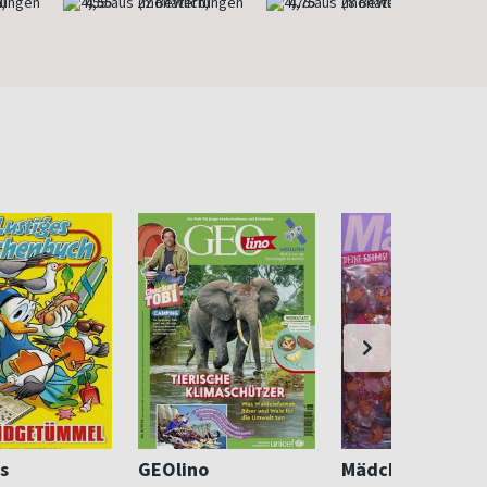
)
4,55
(monatlich)
4,75
(monatlich)
s
GEOlino
Mädchen