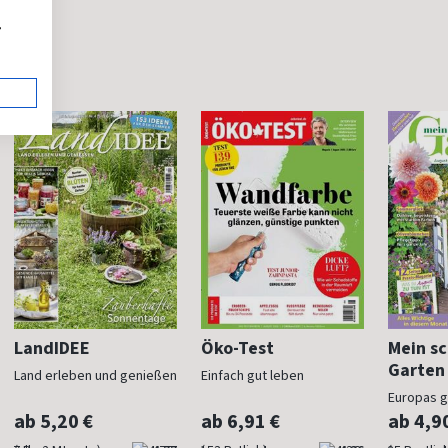
,
LandIDEE
Öko-Test
Mein s
Garten
Land erleben und genießen
Einfach gut leben
Europas 
Gartenma
ab 5,20 €
ab 6,91 €
ab 4,9