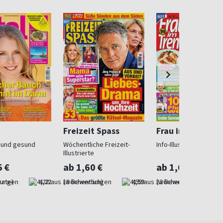
Freizeit Spass
Frau im Trend
n und gesund
Wöchentliche Freizeit-
Info-Illustrierte für Fr
Illustrierte
5 €
ab 1,60 €
ab 1,60 €
nate)
4,22
(wöchentlich)
4,59
(wöchentlich)