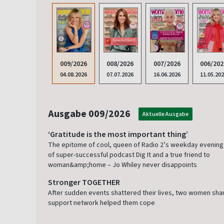
009/2026
008/2026
007/2026
006/202
04.08.2026
07.07.2026
16.06.2026
11.05.20
Ausgabe 009/2026
Aktuelle Ausgabe
‘Gratitude is the most important thing’
The epitome of cool, queen of Radio 2’s weekday evening s
of super-successful podcast Dig It and a true friend to
woman&amp;home – Jo Whiley never disappoints
Stronger TOGETHER
After sudden events shattered their lives, two women sha
support network helped them cope