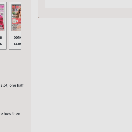
6
005/2026
003/2026
002/2026
001/
004/2026
26
14.04.2026
10.02.2026
20.01.2026
16.12
10.03.2026
lot, one half
re how their