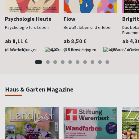
Psychologie Heute
Flow
Brigit
Psychologie fürs Leben
Bewußt leben und erleben
Das bek
Frauenm
ab 8,11 €
ab 8,50 €
ab 4,3
(monatlich)
4,40
(8 x pro Jahr)
4,63
(vierzehn
Haus & Garten Magazine