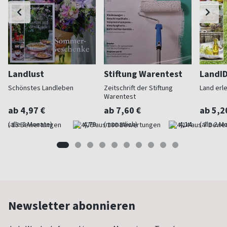
Landlust
Stiftung Warentest
LandI
Schönstes Landleben
Zeitschrift der Stiftung
Land erl
Warentest
ab 4,97 €
ab 7,60 €
ab 5,2
(alle 2 Monate)
4,79
(monatlich)
4,14
(alle 2 M
Newsletter abonnieren