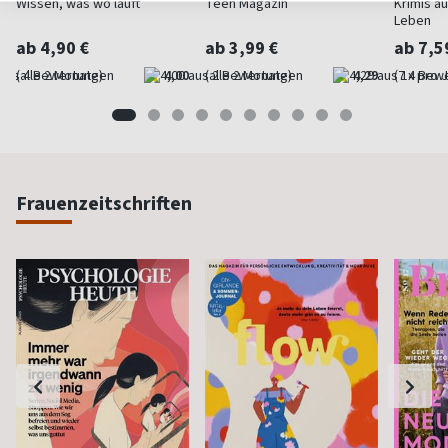
Wissen, was wo läuft
Teen Magazin
Krimis a
Leben
ab 4,90 €
ab 3,99 €
ab 7,5
(alle 2 Monate)
4,00
(alle 2 Monate)
4,29
(7 x pro 
Frauenzeitschriften