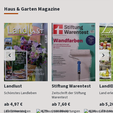
Haus & Garten Magazine
Landlust
Stiftung Warentest
LandI
Schönstes Landleben
Zeitschrift der Stiftung
Land erl
Warentest
ab 4,97 €
ab 7,60 €
ab 5,2
(alle 2 Monate)
4,79
(monatlich)
4,14
(alle 2 M