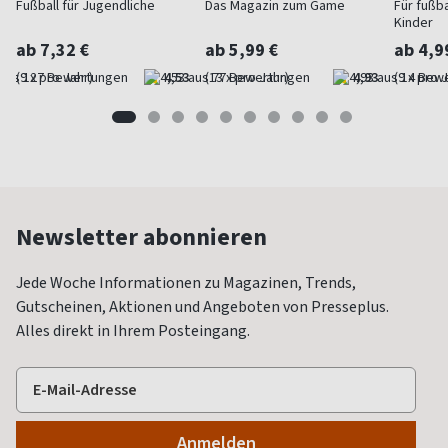
Fußball für Jugendliche
Das Magazin zum Game
Für fußb
Kinder
ab 7,32 €
ab 5,99 €
ab 4,9
(9 x pro Jahr)
4,53
(13 x pro Jahr)
4,93
(9 x pro 
Newsletter abonnieren
Jede Woche Informationen zu Magazinen, Trends,
Gutscheinen, Aktionen und Angeboten von Presseplus.
Alles direkt in Ihrem Posteingang.