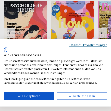
Datenschutzbestimmungen
Wir verwenden Cookies
Um unsere Webseite zu verbessern, Ihnen ein großartiges Webseiten-Erlebnis zu
Psychologie Heute
Flow
Brigit
bieten und personalisierte Inhalte anzuzeigen, können wir Cookies zur Analyse
unserer Besucherdaten platzieren. Für weitere Informationen zu den von uns
Psychologie fürs Leben
Bewußt leben und erleben
Das bek
verwendeten Cookies öffnen Sie die Einstellungen.
Frauenm
Ihre Einwilligung und die cookie Richtlinie gelten für alle Websites von
ab 8,11 €
ab 8,50 €
ab 4,3
„presseplus.de“, einschließlich: www.presseplus.de, aktion.presseplus.de.
(monatlich)
4,40
(8 x pro Jahr)
4,63
(vierzehn
Alle akzeptieren
Auswahl anpassen