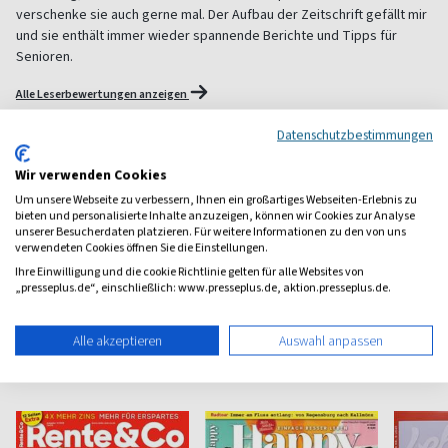
verschenke sie auch gerne mal. Der Aufbau der Zeitschrift gefällt mir
und sie enthält immer wieder spannende Berichte und Tipps für
Senioren.
Alle Leserbewertungen anzeigen
Datenschutzbestimmungen
1 Jahr Freude schenken!
Wir verwenden Cookies
Bei einer Auswahl von über 1.800 Magazinen finden Sie das
Um unsere Webseite zu verbessern, Ihnen ein großartiges Webseiten-Erlebnis zu
richtige Geschenk für jeden.
bieten und personalisierte Inhalte anzuzeigen, können wir Cookies zur Analyse
unserer Besucherdaten platzieren. Für weitere Informationen zu den von uns
zum Geschenkabo-Finder
verwendeten Cookies öffnen Sie die Einstellungen.
Ihre Einwilligung und die cookie Richtlinie gelten für alle Websites von
„presseplus.de“, einschließlich: www.presseplus.de, aktion.presseplus.de.
Alle akzeptieren
Auswahl anpassen
Weitere Familie-Magazine