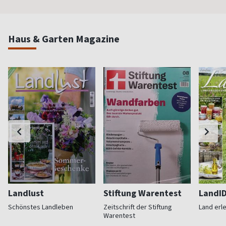
Haus & Garten Magazine
Landlust
Stiftung Warentest
LandI
Schönstes Landleben
Zeitschrift der Stiftung
Land erl
Warentest