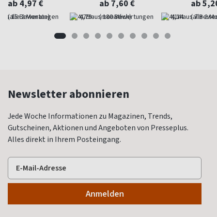
ab 4,97 €
ab 7,60 €
ab 5,2
(alle 2 Monate)
4,79
(monatlich)
4,14
(alle 2 M
Newsletter abonnieren
Jede Woche Informationen zu Magazinen, Trends,
Gutscheinen, Aktionen und Angeboten von Presseplus.
Alles direkt in Ihrem Posteingang.