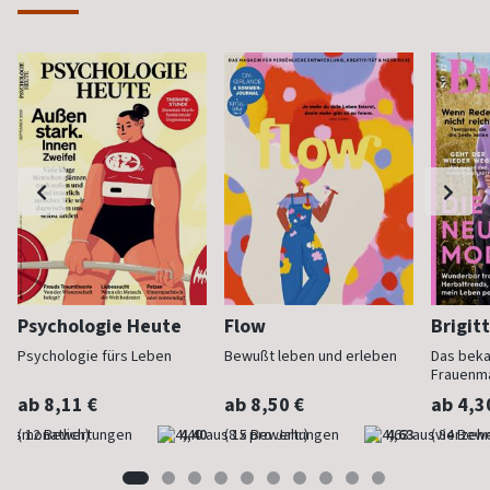
Psychologie Heute
Flow
Brigit
Psychologie fürs Leben
Bewußt leben und erleben
Das bek
Frauenm
ab 8,11 €
ab 8,50 €
ab 4,3
(monatlich)
4,40
(8 x pro Jahr)
4,63
(vierzehn