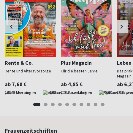
Rente & Co.
Plus Magazin
Leben 
Rente und Altersvorsorge
Für die besten Jahre
Das prakt
Magazin
ab 7,60 €
ab 4,85 €
ab 6,2
(alle 2 Monate)
4,63
(18 x pro Jahr)
5,00
(11 x pro
Frauenzeitschriften