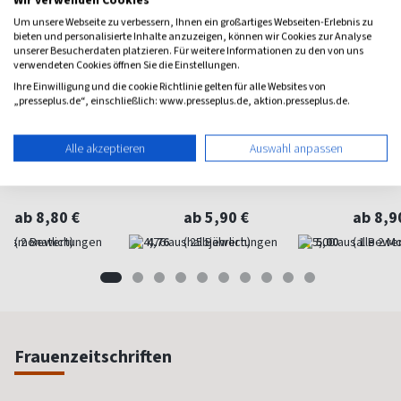
Um unsere Webseite zu verbessern, Ihnen ein großartiges Webseiten-Erlebnis zu
bieten und personalisierte Inhalte anzuzeigen, können wir Cookies zur Analyse
unserer Besucherdaten platzieren. Für weitere Informationen zu den von uns
verwendeten Cookies öffnen Sie die Einstellungen.
Ihre Einwilligung und die cookie Richtlinie gelten für alle Websites von
„presseplus.de“, einschließlich: www.presseplus.de, aktion.presseplus.de.
Alle akzeptieren
Auswahl anpassen
Burda Style
Instyle Men
The Kn
Die ganze Welt der Mode
Männermode
Kreative
ab 8,80 €
ab 5,90 €
ab 8,9
(monatlich)
4,76
(halbjährlich)
5,00
(alle 2 M
Frauenzeitschriften