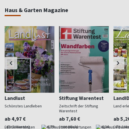
Haus & Garten Magazine
Landlust
Stiftung Warentest
LandI
Schönstes Landleben
Zeitschrift der Stiftung
Land erl
Warentest
ab 4,97 €
ab 7,60 €
ab 5,2
(alle 2 Monate)
4,79
(monatlich)
4,14
(alle 2 M