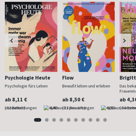
Psychologie Heute
Flow
Brigit
Psychologie fürs Leben
Bewußt leben und erleben
Das bek
Frauenm
ab 8,11 €
ab 8,50 €
ab 4,3
(monatlich)
4,40
(8 x pro Jahr)
4,63
(vierzehn