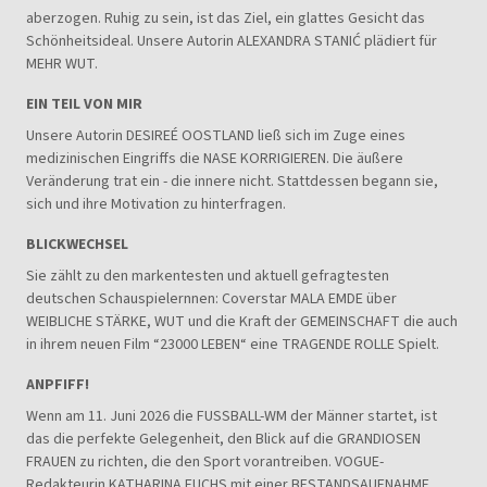
aberzogen. Ruhig zu sein, ist das Ziel, ein glattes Gesicht das
Schönheitsideal. Unsere Autorin ALEXANDRA STANIĆ plädiert für
MEHR WUT.
EIN TEIL VON MIR
Unsere Autorin DESIREÉ OOSTLAND ließ sich im Zuge eines
medizinischen Eingriffs die NASE KORRIGIEREN. Die äußere
Veränderung trat ein - die innere nicht. Stattdessen begann sie,
sich und ihre Motivation zu hinterfragen.
BLICKWECHSEL
Sie zählt zu den markentesten und aktuell gefragtesten
deutschen Schauspielernnen: Coverstar MALA EMDE über
WEIBLICHE STÄRKE, WUT und die Kraft der GEMEINSCHAFT die auch
in ihrem neuen Film “23000 LEBEN“ eine TRAGENDE ROLLE Spielt.
ANPFIFF!
Wenn am 11. Juni 2026 die FUSSBALL-WM der Männer startet, ist
das die perfekte Gelegenheit, den Blick auf die GRANDIOSEN
FRAUEN zu richten, die den Sport vorantreiben. VOGUE-
Redakteurin KATHARINA FUCHS mit einer BESTANDSAUFNAHME.