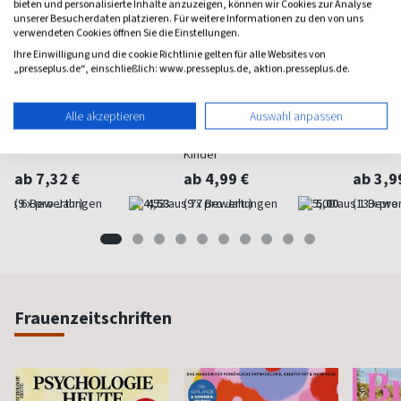
bieten und personalisierte Inhalte anzuzeigen, können wir Cookies zur Analyse
unserer Besucherdaten platzieren. Für weitere Informationen zu den von uns
verwendeten Cookies öffnen Sie die Einstellungen.
Ihre Einwilligung und die cookie Richtlinie gelten für alle Websites von
„presseplus.de“, einschließlich: www.presseplus.de, aktion.presseplus.de.
Just Kick-it
Top 11
BRAVO
Alle akzeptieren
Auswahl anpassen
Fußball für Jugendliche
Für fußballbegeisterte
Sport fü
Kinder
ab 7,32 €
ab 4,99 €
ab 3,9
(9 x pro Jahr)
4,53
(9 x pro Jahr)
5,00
(13 x pro
Frauenzeitschriften