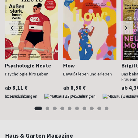
Psychologie Heute
Flow
Brigit
Psychologie fürs Leben
Bewußt leben und erleben
Das bek
Frauenm
ab 8,11 €
ab 8,50 €
ab 4,3
(monatlich)
4,40
(8 x pro Jahr)
4,63
(vierzehn
Haus & Garten Magazine