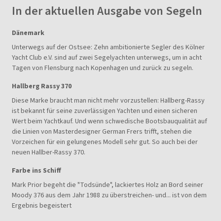
In der aktuellen Ausgabe von Segeln
Dänemark
Unterwegs auf der Ostsee: Zehn ambitionierte Segler des Kölner
Yacht Club e.V. sind auf zwei Segelyachten unterwegs, um in acht
Tagen von Flensburg nach Kopenhagen und zurück zu segeln.
Hallberg Rassy 370
Diese Marke braucht man nicht mehr vorzustellen: Hallberg-Rassy
ist bekannt für seine zuverlässigen Yachten und einen sicheren
Wert beim Yachtkauf. Und wenn schwedische Bootsbauqualität auf
die Linien von Masterdesigner German Frers trifft, stehen die
Vorzeichen für ein gelungenes Modell sehr gut. So auch bei der
neuen Hallber-Rassy 370.
Farbe ins Schiff
Mark Prior begeht die "Todsünde", lackiertes Holz an Bord seiner
Moody 376 aus dem Jahr 1988 zu überstreichen- und... ist von dem
Ergebnis begeistert