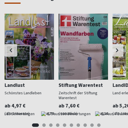
Landlust
Stiftung Warentest
LandI
Schönstes Landleben
Zeitschrift der Stiftung
Land erl
Warentest
ab 4,97 €
ab 7,60 €
ab 5,2
(alle 2 Monate)
4,79
(monatlich)
4,14
(alle 2 M