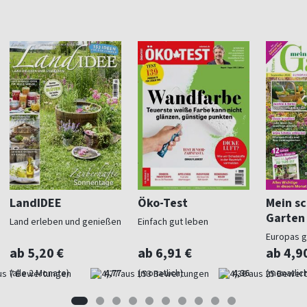
LandIDEE
Öko-Test
Mein s
Garten
Land erleben und genießen
Einfach gut leben
Europas 
Gartenma
ab 5,20 €
ab 6,91 €
ab 4,9
(alle 2 Monate)
4,77
(monatlich)
4,36
(monatlich