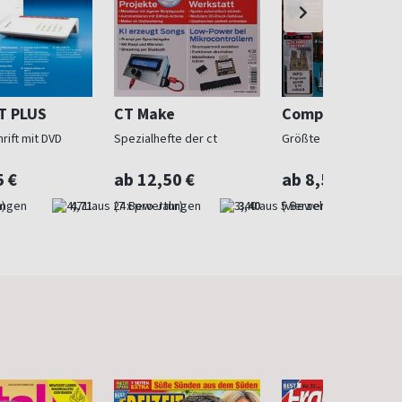
T PLUS
CT Make
Computer Bild 
rift mit DVD
Spezialhefte der ct
Größte Computerzeit
5 €
ab 12,50 €
ab 8,50 €
)
4,71
(7 x pro Jahr)
3,40
(vierzehntäglich)