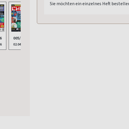
Sie möchten ein einzelnes Heft bestelle
002/2026
6
005/2026
004/2026
003/2026
001/
02.01.2026
26
02.04.2026
06.03.2026
06.02.2026
05.12