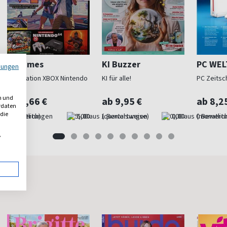
M Games
KI Buzzer
PC WEL
mungen
Playstation XBOX Nintendo
KI für alle!
PC Zeitsch
n und
ab 6,66 €
ab 9,95 €
ab 8,2
erdaten
 die
(monatlich)
5,00
(quartalsweise)
0,00
(monatlich
,