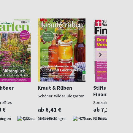
chöner
Kraut & Rüben
Stiftung Warent
Finanzen
Schöner. Wilder. Biogarten
größtes
Spezialist in Geldsach
gazin
0 €
ab 6,41 €
ab 7,10 €
)
4,55
(monatlich)
4,75
(monatlich)