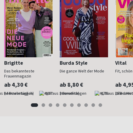
Brigitte
Burda Style
Vital
Das bekannteste
Die ganze Welt der Mode
Fit, schö
Frauenmagazin
ab 4,30 €
ab 8,80 €
ab 4,9
(vierzehntäglich)
4,67
(monatlich)
4,76
(alle 2 Mo