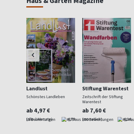
Haus & Garten Magazine
Landlust
Stiftung Warentest
 Beet und
Schönstes Landleben
Zeitschrift der Stiftung
Warentest
ab 4,97 €
ab 7,60 €
4,73
(alle 2 Monate)
4,79
(monatlich)
4,14