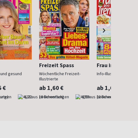
Freizeit Spass
Frau im Trend
n und gesund
Wöchentliche Freizeit-
Info-Illustrierte für Fr
Illustrierte
5 €
ab 1,60 €
ab 1,60 €
nate)
4,22
(wöchentlich)
4,59
(wöchentlich)