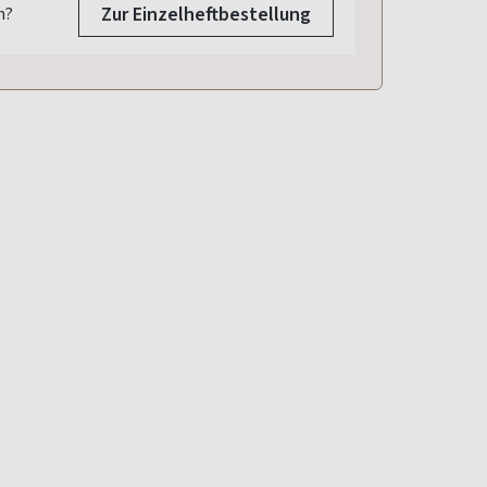
Zur Einzelheftbestellung
n?
2026
012/2025
011/2025
010/2025
.2025
07.11.2025
02.10.2025
05.09.2025