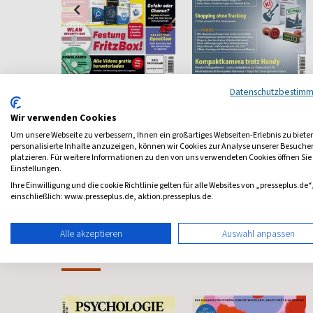
CHIP Plus
ct Magazin
Datenschutzbestim
 Mac-User
Chip mit Mehrwert
Computertechnik
Wir verwenden Cookies
Um unsere Webseite zu verbessern, Ihnen ein großartiges Webseiten-Erlebnis zu biete
ab 9,30 €
ab 6,20 €
personalisierte Inhalte anzuzeigen, können wir Cookies zur Analyse unserer Besuch
platzieren. Für weitere Informationen zu den von uns verwendeten Cookies öffnen Sie
4,33
(13 x pro Jahr)
4,50
(vierzehntäglich)
4,78
Einstellungen.
Ihre Einwilligung und die cookie Richtlinie gelten für alle Websites von „presseplus.de“
einschließlich: www.presseplus.de, aktion.presseplus.de.
Alle akzeptieren
Auswahl anpassen
Frauenzeitschriften